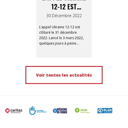
12-12 EST
CLÔTURÉ :
30 Décembre 2022
MERCI POUR VOS
L’appel Ukraine 12-12 est
DONS !
clôturé le 31 décembre
2022. Lancé le 3 mars 2022,
quelques jours à peine
après l’invasion de l’Ukraine
par les troupes russes,
Ukraine 12-12 a récolté
30.459.838 € (en date du 21
décembre 2022). 30 millions
Voir toutes les actualités
d’euros ont déjà été versés
aux sept organisations
membres du Consortium.
Un immense merci à tous
nos donateurs !