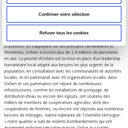
s’agit de citoyens atteints de cancer de tout le pays qui ont été
contraints de quitter leur domicile et de fuir vers notre région. »
Confirmer votre sélection
Refuser tous les cookies
Dès le début de la guerre,
Oxfam
a lancé une réponse
humanitaire vu les besoins accablants, urgents et critiques de la
population. En s’appuyant sur des principes humanitaires et
féministes, Oxfam a touché plus de 2,4 millions de personnes
en ans. La priorité d’Oxfam est la mise en place d’un leadership
humanitaire local adapté aux besoins les plus urgents de la
population, en consultation avec les communautés et autorités
locales, et en partenariat avec 43 organisations locales. Ainsi
Oxfam et ses partenaires ont réparé de nombreuses
infrastructures, comme les installations de pompage, de
distribution d’eau ou encore des égouts, ont soutenu des
milliers de membres de coopératives agricoles, dont des
coopératives de femmes, ou encore ont répondu aux nombreux
besoins de ménages. Hanna habitante de Tchernihiv témoigne :
« notre quartier a subi de violents bombardements qui ont
gravement endommagé notre maison. Grâce au soutien