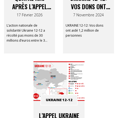
APRÈS L’APPEL
VOS DONS ONT
UKRAINE 12-12 :
AIDÉ 1,2 MILLION
17 Février 2026
7 Novembre 2024
CE QUE VOTRE
DE PERSONNES
L’action nationale de
UKRAINE 12-12: Vos dons
SOUTIEN A RENDU
solidarité Ukraine 12-12 a
ont aidé 1,2 million de
récolté pas moins de 30
personnes
POSSIBLE
millions d’euros entre le 3
mars 2022 et le 31
décembre 2022. Il s’agit du
deuxième montant le plus
élevé jamais obtenu par le
Consortium 12-12, après
l’appel pour le tsunami de
2004-2005
UKRAINE 12-12
L’APPEL UKRAINE