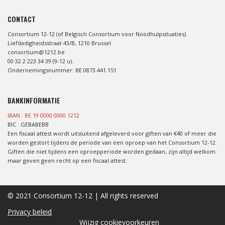
CONTACT
Consortium 12-12 (of Belgisch Consortium voor Noodhulpsituaties)
Liefdadigheidsstraat 43/B, 1210 Brussel
consortium@1212.be
00 32 2 223 34 39 (9-12 u).
Ondernemingsnummer: BE 0873.441.151
BANKINFORMATIE
IBAN : BE 19 0000 0000 1212
BIC : GEBABEBB
Een fiscaal attest wordt uitsluitend afgeleverd voor giften van €40 of meer die
worden gestort tijdens de periode van een oproep van het Consortium 12-12.
Giften die niet tijdens een oproepperiode worden gedaan, zijn altijd welkom
maar geven geen recht op een fiscaal attest.
© 2021 Consortium 12-12 | All rights reserved
Privacy beleid
Wijzig cookievoorkeuren