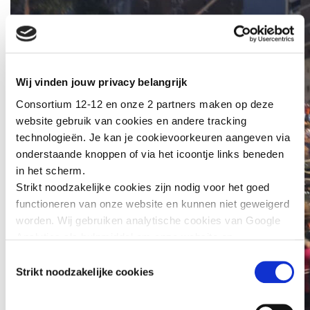
Wij vinden jouw privacy belangrijk
Consortium 12-12 en onze 2 partners maken op deze
website gebruik van cookies en andere tracking
technologieën. Je kan je cookievoorkeuren aangeven via
onderstaande knoppen of via het icoontje links beneden
in het scherm.
Strikt noodzakelijke cookies zijn nodig voor het goed
functioneren van onze website en kunnen niet geweigerd
worden. Wij gebruiken analytische cookies van Google
Analytics als hulpmiddel om onze website en
dienstverlening te verbeteren. Functionele cookies
Toestemmingsselectie
zorgen ervoor dat je de embedded video’s van YouTube
Strikt noodzakelijke cookies
kan afspelen en staan ons toe om de Recaptcha
spamfilter te activeren. Wij en onze partners gebruiken