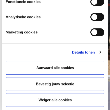
Functionele cookies
marketingcookies om je surfgedrag in kaart te brengen
en om je gepersonaliseerde advertenties te tonen. Lees
er meer over in onze
Privacy Policy
.
Analytische cookies
Marketing cookies
Details tonen
Aanvaard alle cookies
Bevestig jouw selectie
Weiger alle cookies