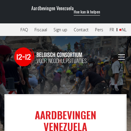
Aardbevingen Venezuela
Hoe kan ik helpen
FAQ
Fiscaal
Sign up
Contact
Pers
FR
NL
AARDBEVINGEN
VENEZUELA