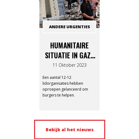
ANDERE URGENTIES
HUMANITAIRE
SITUATIE IN GAZA
EN ISRAËL
11 Oktober 2023
Een aantal 12-12
lidorganisaties hebben
oproepen gelanceerd om
burgers te helpen.
Bekijk al het nieuws