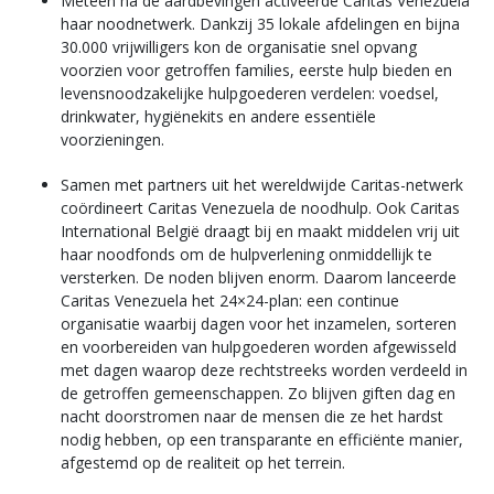
Meteen na de aardbevingen activeerde Caritas Venezuela
haar noodnetwerk. Dankzij 35 lokale afdelingen en bijna
30.000 vrijwilligers kon de organisatie snel opvang
voorzien voor getroffen families, eerste hulp bieden en
levensnoodzakelijke hulpgoederen verdelen: voedsel,
drinkwater, hygiënekits en andere essentiële
voorzieningen.
Samen met partners uit het wereldwijde Caritas-netwerk
coördineert Caritas Venezuela de noodhulp. Ook Caritas
International België draagt bij en maakt middelen vrij uit
haar noodfonds om de hulpverlening onmiddellijk te
versterken. De noden blijven enorm. Daarom lanceerde
Caritas Venezuela het 24×24-plan: een continue
organisatie waarbij dagen voor het inzamelen, sorteren
en voorbereiden van hulpgoederen worden afgewisseld
met dagen waarop deze rechtstreeks worden verdeeld in
de getroffen gemeenschappen. Zo blijven giften dag en
nacht doorstromen naar de mensen die ze het hardst
nodig hebben, op een transparante en efficiënte manier,
afgestemd op de realiteit op het terrein.