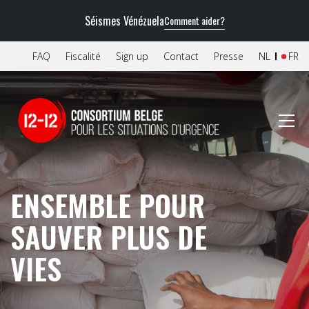
Séismes Vénézuela
Comment aider?
FAQ
Fiscalité
Sign up
Contact
Presse
NL
FR
ENSEMBLE POUR
SAUVER PLUS DE
VIES