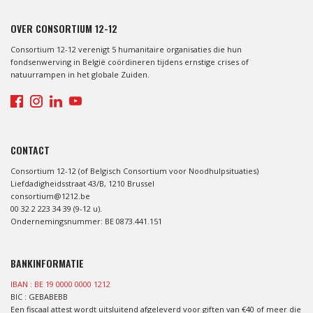
OVER CONSORTIUM 12-12
Consortium 12-12 verenigt 5 humanitaire organisaties die hun
fondsenwerving in België coördineren tijdens ernstige crises of
natuurrampen in het globale Zuiden.
CONTACT
Consortium 12-12 (of Belgisch Consortium voor Noodhulpsituaties)
Liefdadigheidsstraat 43/B, 1210 Brussel
consortium@1212.be
00 32 2 223 34 39 (9-12 u).
Ondernemingsnummer: BE 0873.441.151
BANKINFORMATIE
IBAN : BE 19 0000 0000 1212
BIC : GEBABEBB
Een fiscaal attest wordt uitsluitend afgeleverd voor giften van €40 of meer die