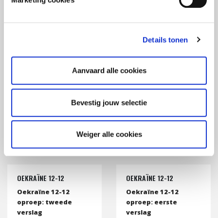
6,4 miljoen euro reeds
4 miljoen euro
ingezameld
ingezameld
Details tonen
21 Februari 2023
17 Februari 2023
Aanvaard alle cookies
AARDBEVING SYRIË -
AARDBEVINGEN SYRIË -
TURKIJE
TURKIJE
Bevestig jouw selectie
1 miljoen Euro
NGOs worden
ingezameld
ingeschakeld
Weiger alle cookies
14 Februari 2023
9 Februari 2023
OEKRAÏNE 12-12
OEKRAÏNE 12-12
Oekraïne 12-12
Oekraïne 12-12
oproep: tweede
oproep: eerste
verslag
verslag