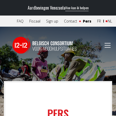
Aardbevingen Venezuela
Hoe kan ik helpen
FAQ
Fiscaal
Sign up
Contact
Pers
FR
NL
PERS