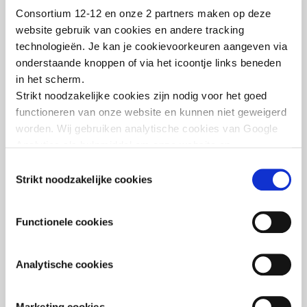
OEKRAÏNE 12-12
AARDBEVING SYRIË -
Consortium 12-12 en onze 2 partners maken op deze
TURKIJE
website gebruik van cookies en andere tracking
3 jaar oorlog, 1
Solidariteit maakt
humanitaire ramp
technologieën. Je kan je cookievoorkeuren aangeven via
het verschil!
onderstaande knoppen of via het icoontje links beneden
in het scherm.
3 Maart 2025
15 Maart 2023
Strikt noodzakelijke cookies zijn nodig voor het goed
functioneren van onze website en kunnen niet geweigerd
worden. Wij gebruiken analytische cookies van Google
Analytics als hulpmiddel om onze website en
AARDBEVING SYRIË -
AARDBEVING SYRIË -
TURKIJE
TURKIJE
dienstverlening te verbeteren. Functionele cookies
Toestemmingsselectie
1,8 miljoen opgehaald
6 maart een echte
zorgen ervoor dat je de embedded video’s van YouTube
Strikt noodzakelijke cookies
dankzij
solidariteitsdag
kan afspelen en staan ons toe om de Recaptcha
solidariteitsdag
spamfilter te activeren. Wij en onze partners gebruiken
Functionele cookies
28 Februari 2023
marketingcookies om je surfgedrag in kaart te brengen
7 Maart 2023
en om je gepersonaliseerde advertenties te tonen. Lees
er meer over in onze
Privacy Policy
.
Analytische cookies
AARDBEVING SYRIË -
AARDBEVING SYRIË -
TURKIJE
TURKIJE
Marketing cookies