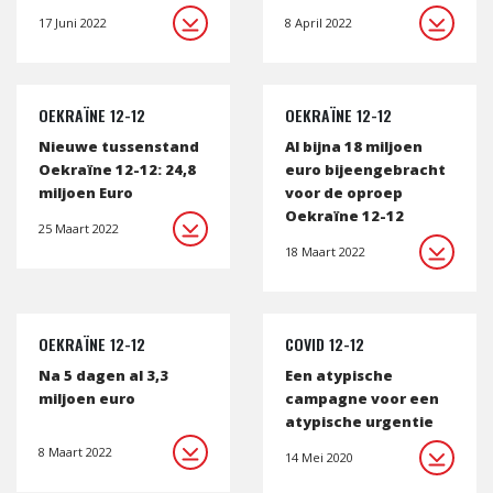
17 Juni 2022
8 April 2022
OEKRAÏNE 12-12
OEKRAÏNE 12-12
Nieuwe tussenstand
Al bijna 18 miljoen
Oekraïne 12-12: 24,8
euro bijeengebracht
miljoen Euro
voor de oproep
Oekraïne 12-12
25 Maart 2022
18 Maart 2022
OEKRAÏNE 12-12
COVID 12-12
Na 5 dagen al 3,3
Een atypische
miljoen euro
campagne voor een
atypische urgentie
8 Maart 2022
14 Mei 2020