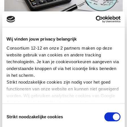
Rijksregisternummer /
ondernemingsnummer
Wij vinden jouw privacy belangrijk
De FOD Financiën vraagt vzw’s om een
Consortium 12-12 en onze 2 partners maken op deze
rijksregisternummer of ondernemingsnummer te
website gebruik van cookies en andere tracking
vermelden bij het doorgeven van giften die in
technologieën. Je kan je cookievoorkeuren aangeven via
aanmerking komen voor een fiscale attest.
onderstaande knoppen of via het icoontje links beneden
Dankzij dit nummer kan de belastingdienst
in het scherm.
jou als als schenker met zekerheid
Strikt noodzakelijke cookies zijn nodig voor het goed
herkennen.
functioneren van onze website en kunnen niet geweigerd
Zonder dit gegeven kan het zijn dat je gift
worden. Wij gebruiken analytische cookies van Google
niet automatisch wordt opgenomen in de
Analytics als hulpmiddel om onze website en
belastingaangifte.
Aarzel in dit geval niet om ontbrekende informatie
dienstverlening te verbeteren. Functionele cookies
Toestemmingsselectie
zelf in te vullen, aan de hand van ons attest.
zorgen ervoor dat je de embedded video’s van YouTube
Strikt noodzakelijke cookies
Vermeld het bedrag van de giften waarvoor je een
kan afspelen en staan ons toe om de Recaptcha