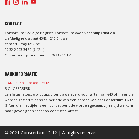
CONTACT
Consortium 12-12 (of Belgisch Consortium voor Noodhulpsituaties)
Liefdadigheidsstraat 43/B, 1210 Brussel
consortium@1212.be
00 32 2 223 34 39 (9-12 u).
Ondernemingsnummer: BE 0873.441.151
BANKINFORMATIE
IBAN : BE 19 0000 0000 1212
BIC : GEBABEBB
Een fiscaal attest wordt uitsluitend afgeleverd voor giften van €40 of meer die
worden gestort tijdens de periode van een oproep van het Consortium 12-12.
Giften die niet tijdens een oproepperiode worden gedaan, zijn altijd welkom
maar geven geen recht op een fiscaal attest.
© 2021 Consortium 12-12 | All rights reserved