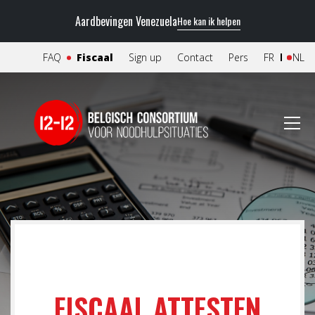
Aardbevingen Venezuela
Hoe kan ik helpen
FAQ
Fiscaal
Sign up
Contact
Pers
FR
NL
FISCAAL ATTESTEN