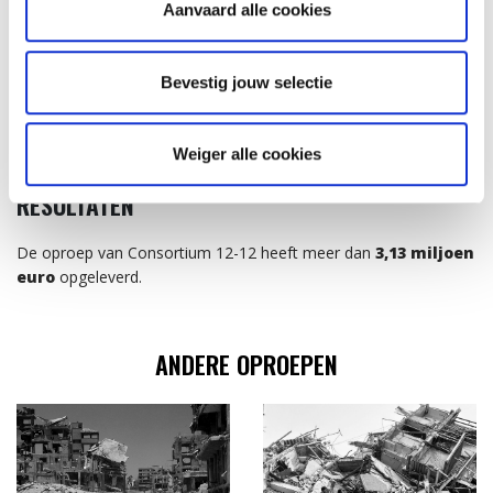
Aanvaard alle cookies
bevolking ter hulp te komen. Er werden in heel België honderden
acties opgezet zoals benefietconcerten, openbare verkopen of
wandeltochten. Een aantal bedrijven deden ook aan
Bevestig jouw selectie
fondsenwerven voor deze campagne. En het Consortium 12-12
lanceerde een Thunderclap-actie die mensen opriep om per
SMS 1€ te schenken en uiteindelijk een half miljoen mensen
Weiger alle cookies
bereikte.
RESULTATEN
De oproep van Consortium 12-12 heeft meer dan
3,13 miljoen
euro
opgeleverd.
ANDERE OPROEPEN