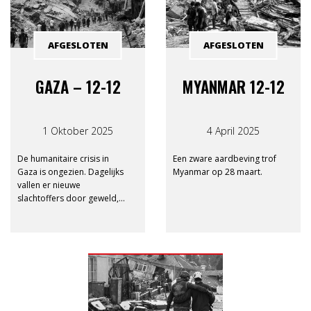
AFGESLOTEN
AFGESLOTEN
GAZA – 12-12
MYANMAR 12-12
1 Oktober 2025
4 April 2025
De humanitaire crisis in
Een zware aardbeving trof
Gaza is ongezien. Dagelijks
Myanmar op 28 maart.
vallen er nieuwe
slachtoffers door geweld,
honger en gebrek aan
medische zorg. De
lidorganisaties van
Consortium 12-12 zijn ter
plaatse en slaan de handen
in elkaar voor een
dringende oproep: help de
mensen in Gaza.