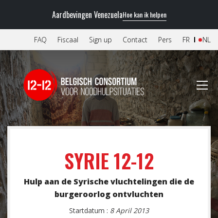
Aardbevingen Venezuela
Hoe kan ik helpen
FAQ
Fiscaal
Sign up
Contact
Pers
FR
NL
SYRIE 12-12
Hulp aan de Syrische vluchtelingen die de
burgeroorlog ontvluchten
Startdatum :
8 April 2013