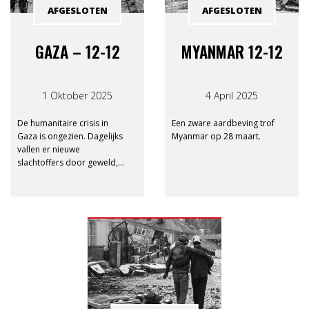
AFGESLOTEN
AFGESLOTEN
GAZA – 12-12
MYANMAR 12-12
1 Oktober 2025
4 April 2025
De humanitaire crisis in
Een zware aardbeving trof
Gaza is ongezien. Dagelijks
Myanmar op 28 maart.
vallen er nieuwe
slachtoffers door geweld,
honger en gebrek aan
medische zorg. De
lidorganisaties van
Consortium 12-12 zijn ter
plaatse en slaan de handen
in elkaar voor een
dringende oproep: help de
mensen in Gaza.