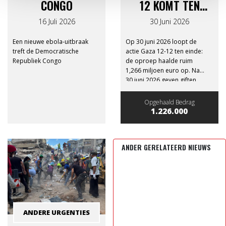
CONGO
12 KOMT TEN
EINDE
16 Juli 2026
30 Juni 2026
Een nieuwe ebola-uitbraak
Op 30 juni 2026 loopt de
treft de Democratische
actie Gaza 12-12 ten einde:
Republiek Congo
de oproep haalde ruim
1,266 miljoen euro op. Na
30 juni 2026 geven giften
aan Gaza 12-12 geen recht
meer op een fiscaal attest.
Opgehaald Bedrag
1.226.000
ANDER GERELATEERD NIEUWS
ANDERE URGENTIES