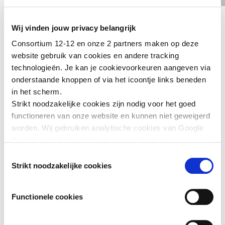
Please
accept marketing cookies
to view this YouTube
content.
Wij vinden jouw privacy belangrijk
Consortium 12-12 en onze 2 partners maken op deze
website gebruik van cookies en andere tracking
RESULTATEN
technologieën. Je kan je cookievoorkeuren aangeven via
onderstaande knoppen of via het icoontje links beneden
De campagne “Levens Redden – Syrië 12-12” bracht eind 2014
in het scherm.
uiteindelijk slechts
2,71 miljoen euro
op, terwijl er volgens het
Strikt noodzakelijke cookies zijn nodig voor het goed
Consortium 12-12 een minimaal budget van 7 miljoen euro
functioneren van onze website en kunnen niet geweigerd
nodig was.
worden. Wij gebruiken analytische cookies van Google
Analytics als hulpmiddel om onze website en
dienstverlening te verbeteren. Functionele cookies
Toestemmingsselectie
zorgen ervoor dat je de embedded video’s van YouTube
Strikt noodzakelijke cookies
kan afspelen en staan ons toe om de Recaptcha
spamfilter te activeren. Wij en onze partners gebruiken
Functionele cookies
marketingcookies om je surfgedrag in kaart te brengen
en om je gepersonaliseerde advertenties te tonen. Lees
er meer over in onze
Privacy Policy
.