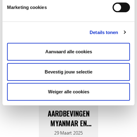
Marketing cookies
Een nieuwe ebola-uitbraak
De leden van Consortium
treft de Democratische
12-12 doen beroep op uw
Republiek Congo
solidariteit.
Details tonen
Aanvaard alle cookies
Bevestig jouw selectie
Weiger alle cookies
ANDERE URGENTIES
AARDBEVINGEN
MYANMAR EN
THAILAND
29 Maart 2025