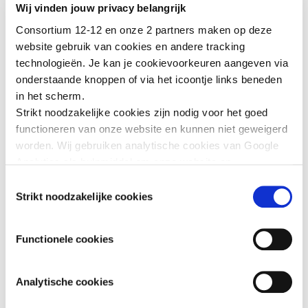
Wij vinden jouw privacy belangrijk
via het Belgische Rode Kruis:
https://www.rodekruis.be/hulp/bosbranden-australie/
Consortium 12-12 en onze 2 partners maken op deze
website gebruik van cookies en andere tracking
technologieën. Je kan je cookievoorkeuren aangeven via
onderstaande knoppen of via het icoontje links beneden
GERELATEERD NIEUWS
in het scherm.
Strikt noodzakelijke cookies zijn nodig voor het goed
functioneren van onze website en kunnen niet geweigerd
worden. Wij gebruiken analytische cookies van Google
Analytics als hulpmiddel om onze website en
dienstverlening te verbeteren. Functionele cookies
Toestemmingsselectie
zorgen ervoor dat je de embedded video’s van YouTube
Strikt noodzakelijke cookies
kan afspelen en staan ons toe om de Recaptcha
ANDERE URGENTIES
ANDERE URGENTIES
spamfilter te activeren. Wij en onze partners gebruiken
Functionele cookies
marketingcookies om je surfgedrag in kaart te brengen
EBOLA IN DR
AARDBEVINGEN
en om je gepersonaliseerde advertenties te tonen. Lees
CONGO
VENEZUELA
er meer over in onze
Privacy Policy
.
Analytische cookies
16 Juli 2026
29 Juni 2026