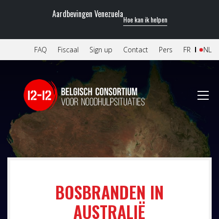
Aardbevingen Venezuela
Hoe kan ik helpen
FAQ
Fiscaal
Sign up
Contact
Pers
FR
NL
BOSBRANDEN IN
AUSTRALIË