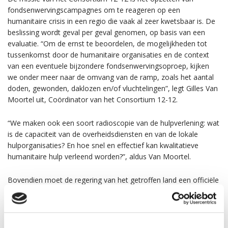
fondsenwervingscampagnes om te reageren op een
humanitaire crisis in een regio die vaak al zeer kwetsbaar is. De
beslissing wordt geval per geval genomen, op basis van een
evaluatie. “Om de ernst te beoordelen, de mogelijkheden tot
tussenkomst door de humanitaire organisaties en de context
van een eventuele bijzondere fondsenwervingsoproep, kijken
we onder meer naar de omvang van de ramp, zoals het aantal
doden, gewonden, daklozen en/of vluchtelingen”, legt Gilles Van
Moortel uit, Coördinator van het Consortium 12-12.
“We maken ook een soort radioscopie van de hulpverlening: wat
is de capaciteit van de overheidsdiensten en van de lokale
hulporganisaties? En hoe snel en effectief kan kwalitatieve
humanitaire hulp verleend worden?”, aldus Van Moortel.
Bovendien moet de regering van het getroffen land een officiële
oproep tot internationale noodhulp doen en dat heeft de
Australische regering tot op heden niet gedaan.
Indien u dat wenst, kunt u het Australische Rode Kruis steunen