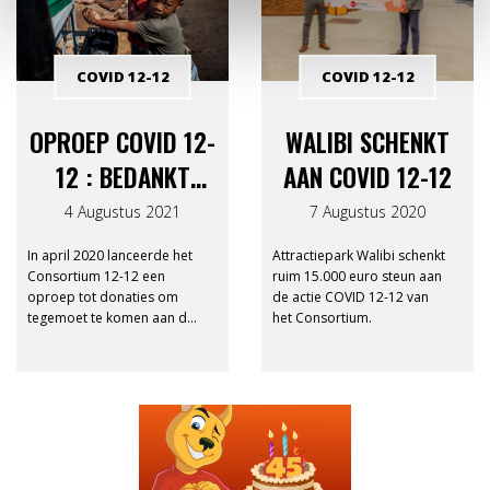
COVID 12-12
COVID 12-12
OPROEP COVID 12-
WALIBI SCHENKT
12 : BEDANKT
AAN COVID 12-12
VOOR UW GIFTEN
4 Augustus 2021
7 Augustus 2020
In april 2020 lanceerde het
Attractiepark Walibi schenkt
Consortium 12-12 een
ruim 15.000 euro steun aan
oproep tot donaties om
de actie COVID 12-12 van
tegemoet te komen aan de
het Consortium.
humanitaire urgentie in de
kwetsbare Zuidelijke landen
geraakt door de Covid-19
pandemie.