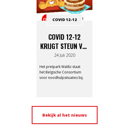
COVID 12-12
COVID 12-12
KRIJGT STEUN VAN
PRETPARK WALIBI
24 Juli 2020
Het pretpark Walibi staat
het Belgische Consortium
voor noodhulpsituaties bij.
Bekijk al het nieuws