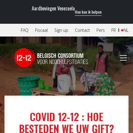
Aardbevingen Venezuela
Hoe kan ik helpen
FAQ
Fiscaal
Sign up
Contact
Pers
FR
NL
COVID 12-12 : HOE
BESTEDEN WE UW GIFT?