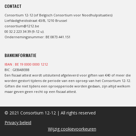
CONTACT
Consortium 12-12 (of Belgisch Consortium voor Noodhulpsituaties)
Liefdadigheidsstraat 43/B, 1210 Brussel
consortium@1212.be
00 32 2 223 34 39 (9-12 u).
Ondernemingsnummer: BE 0873.441.151
BANKINFORMATIE
IBAN : BE 19 0000 0000 1212
BIC : GEBABEBB
Een fiscaal attest wordt uitsluitend afgeleverd voor giften van €40 of meer die
worden gestort tijdens de periode van een oproep van het Consortium 12-12.
Giften die niet tijdens een oproepperiode worden gedaan, zijn altijd welkom
maar geven geen recht op een fiscaal attest.
© 2021 Consortium 12-12 | All rights reserved
Privacy beleid
Wijzig cookievoorkeuren