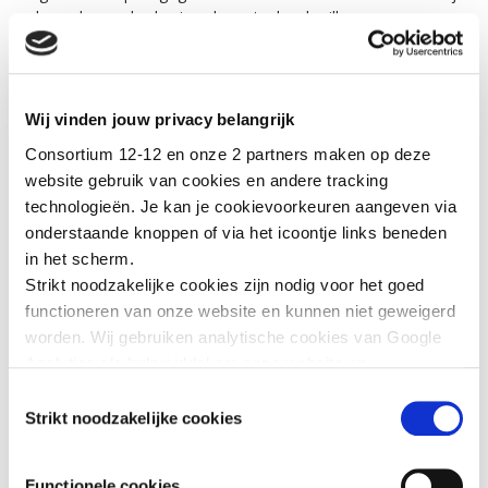
ook werd aangeboden in gebarentaal en braille.
(1) Caritas International, la Croix-Rouge de Belgique, Handicap
Wij vinden jouw privacy belangrijk
International Belgique, Médecins du Monde, Plan International
Consortium 12-12 en onze 2 partners maken op deze
Belgique, Oxfam Solidarité et UNICEF Belgique
website gebruik van cookies en andere tracking
technologieën. Je kan je cookievoorkeuren aangeven via
FOTO © RED CROSS RWANDA
onderstaande knoppen of via het icoontje links beneden
in het scherm.
Strikt noodzakelijke cookies zijn nodig voor het goed
MEER INFORMATIE
functioneren van onze website en kunnen niet geweigerd
U vindt meer informatie in
ons rapport
, zoals een overzicht
worden. Wij gebruiken analytische cookies van Google
van de acties van de leden uitgevoerd drie maanden na de
Analytics als hulpmiddel om onze website en
lancering van de COVID 12-12-oproep.
dienstverlening te verbeteren. Functionele cookies
Toestemmingsselectie
We danken al onze donoren – particulieren, overheden
zorgen ervoor dat je de embedded video’s van YouTube
Strikt noodzakelijke cookies
(gemeenten, provincies, enz.) en de privésector – voor hun
kan afspelen en staan ons toe om de Recaptcha
steun en solidariteit in een moeilijke wereldwijde context.
spamfilter te activeren. Wij en onze partners gebruiken
Functionele cookies