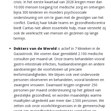
crisis. In het eerste kwartaal van 2026 kregen meer dan
10.000 mensen toegang tot medische zorg en ontvingen
bijna 300 kinderen en moeders psychosociale
ondersteuning om om te gaan met de gevolgen van het
conflict. Dankzij haar lokale teams en gezondheidscentra
biedt Caritas niet alleen essentiële hulp, maar versterkt zij
ook de veerkracht van mensen en gezinnen op lange
termijn.
Dokters van de Wereld
is actief in 7 klinieken in de
Gazastrook. We voeren daar gemiddeld 2.100 medische
consulten per maand uit. Onze teams behandelen vooral
gastro-intestinale infecties, huidaandoeningen en andere
aandoeningen die voortvloeien uit precaire
leefomstandigheden. We blijven ook veel ondervoede
personen observeren en behandelen, vooral kinderen en
zwangere vrouwen. Daarnaast krijgen ongeveer 250
personen per maand ondersteuning op het gebied van
geestelijke gezondheid, en worden maandelijks warme
maaltijden uitgedeeld aan meer dan 2.500 personen. We
zetten ook onze voorlichtingssessies in de gemeenschap
voort om gezondheidsbevordering te versterken en