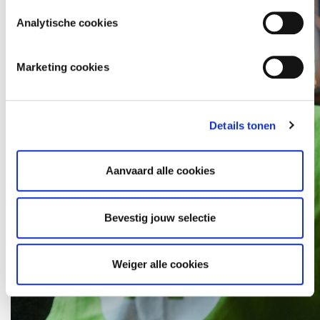
en om je gepersonaliseerde advertenties te tonen. Lees
er meer over in onze
Privacy Policy
.
Analytische cookies
Marketing cookies
Details tonen
Aanvaard alle cookies
Bevestig jouw selectie
Weiger alle cookies