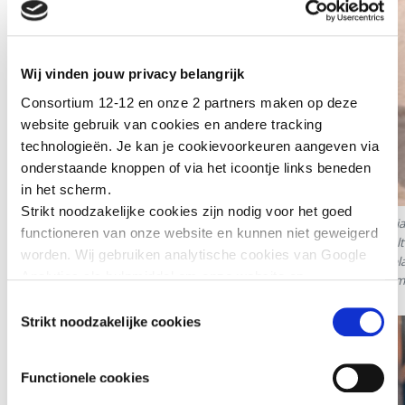
Wij vinden jouw privacy belangrijk
Consortium 12-12 en onze 2 partners maken op deze
website gebruik van cookies en andere tracking
technologieën. Je kan je cookievoorkeuren aangeven via
onderstaande knoppen of via het icoontje links beneden
in het scherm.
Strikt noodzakelijke cookies zijn nodig voor het goed
Working in partnership with Plan International, the Kotof El-Khair Associa
functioneren van onze website en kunnen niet geweigerd
population is currently displaced and living in tents or overcrowded shel
worden. Wij gebruiken analytische cookies van Google
standard dry food parcels.
Managed by local Gazans who are often displa
Analytics als hulpmiddel om onze website en
often rice-based dishes with meat or vegetables, to feed hundreds of fam
dienstverlening te verbeteren. Functionele cookies
malnutrition and food insecurity currently affecting the territory.
Toestemmingsselectie
zorgen ervoor dat je de embedded video’s van YouTube
Strikt noodzakelijke cookies
kan afspelen en staan ons toe om de Recaptcha
spamfilter te activeren. Wij en onze partners gebruiken
Functionele cookies
marketingcookies om je surfgedrag in kaart te brengen