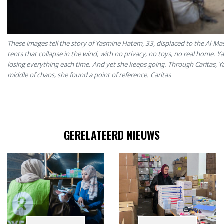
These images tell the story of Yasmine Hatem, 33, displaced to the Al-
tents that collapse in the wind, with no privacy, no toys, no real home. 
losing everything each time. And yet she keeps going.
Through Caritas, Y
middle of chaos, she found a point of reference. Caritas
GERELATEERD NIEUWS