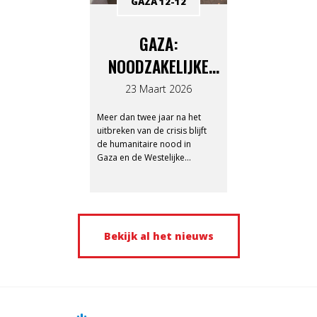
GAZA 12-12
GAZA:
NOODZAKELIJKE
PRIORITEITEN IN
23 Maart 2026
TIJDEN VAN CRISIS
Meer dan twee jaar na het
uitbreken van de crisis blijft
de humanitaire nood in
Gaza en de Westelijke
Jordaanoever extreem
hoog.
Bekijk al het nieuws