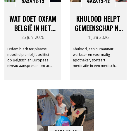
GAZA 12-12
GAZA 12-12
WAT DOET OXFAM
KHULOOD HELPT
BELGIË IN HET
GEMEENSCHAP NA
BEZETTE
STAAKT-HET-
25 Juni 2026
1 Juni 2026
PALESTIJNSE
VUREN IN GAZA
Oxfam biedt ter plaatse
Khulood, een humanitair
GEBIED?
noodhulp en blijft politici
werkster en voormalig
op Belgisch en Europees
apotheker, sorteert
niveau aanspreken om actie
medicatie in een medisch
te ondernemen.
centrum van Juzoor in Gaza.