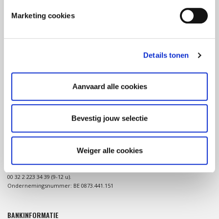
Marketing cookies
OVER CONSORTIUM 12-12
Details tonen
Consortium 12-12 verenigt 5 humanitaire organisaties die hun
fondsenwerving in België coördineren tijdens ernstige crises of
natuurrampen in het globale Zuiden.
Aanvaard alle cookies
Bevestig jouw selectie
CONTACT
Weiger alle cookies
Consortium 12-12 (of Belgisch Consortium voor Noodhulpsituaties)
Liefdadigheidsstraat 43/B, 1210 Brussel
consortium@1212.be
00 32 2 223 34 39 (9-12 u).
Ondernemingsnummer: BE 0873.441.151
BANKINFORMATIE