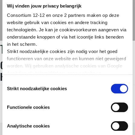
Wij vinden jouw privacy belangrijk
Consortium 12-12 en onze 2 partners maken op deze
website gebruik van cookies en andere tracking
technologieën. Je kan je cookievoorkeuren aangeven via
onderstaande knoppen of via het icoontje links beneden
TAG:
OURAGAN
in het scherm.
Strikt noodzakelijke cookies zijn nodig voor het goed
functioneren van onze website en kunnen niet geweigerd
ORKAAN DORIAN : HOE KAN IK
worden. Wij gebruiken analytische cookies van Google
HELPEN?
Analytics als hulpmiddel om onze website en
dienstverlening te verbeteren. Functionele cookies
Toestemmingsselectie
zorgen ervoor dat je de embedded video’s van YouTube
Strikt noodzakelijke cookies
kan afspelen en staan ons toe om de Recaptcha
spamfilter te activeren. Wij en onze partners gebruiken
Functionele cookies
marketingcookies om je surfgedrag in kaart te brengen
en om je gepersonaliseerde advertenties te tonen. Lees
er meer over in onze
Privacy Policy
.
Analytische cookies