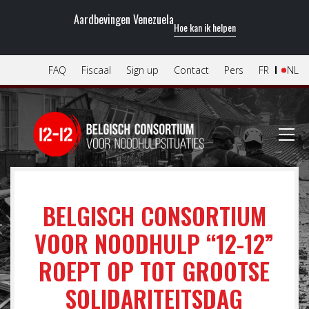
Aardbevingen Venezuela
Hoe kan ik helpen
FAQ
Fiscaal
Sign up
Contact
Pers
FR
NL
BELGISCH CONSORTIUM
VOOR NOODHULP “12-12”
ROEPT OP TOT GROOTSE
SOLIDARITEITSDAG