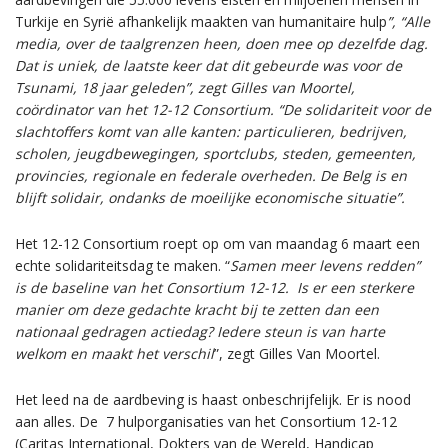
Turkije en Syrië afhankelijk maakten van humanitaire hulp
”, “
Alle
media, over de taalgrenzen heen, doen mee op dezelfde dag.
Dat is uniek, de laatste keer dat dit gebeurde was voor de
Tsunami, 18 jaar geleden”, zegt Gilles van Moortel,
coördinator van het 12-12 Consortium. “De solidariteit voor de
slachtoffers komt van alle kanten: particulieren, bedrijven,
scholen, jeugdbewegingen, sportclubs, steden, gemeenten,
provincies, regionale en federale overheden. De Belg is en
blijft solidair, ondanks de moeilijke economische situatie”.
Het 12-12 Consortium roept op om van maandag 6 maart een
echte solidariteitsdag te maken. “
Samen meer levens redden”
is de baseline van het Consortium 12-12. Is er een sterkere
manier om deze gedachte kracht bij te zetten dan een
nationaal gedragen actiedag? Iedere steun is van harte
welkom en maakt het verschil
”, zegt Gilles Van Moortel.
Het leed na de aardbeving is haast onbeschrijfelijk. Er is nood
aan alles. De 7 hulporganisaties van het Consortium 12-12
(Caritas International, Dokters van de Wereld, Handicap