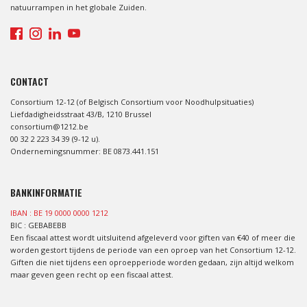
natuurrampen in het globale Zuiden.
CONTACT
Consortium 12-12 (of Belgisch Consortium voor Noodhulpsituaties)
Liefdadigheidsstraat 43/B, 1210 Brussel
consortium@1212.be
00 32 2 223 34 39 (9-12 u).
Ondernemingsnummer: BE 0873.441.151
BANKINFORMATIE
IBAN : BE 19 0000 0000 1212
BIC : GEBABEBB
Een fiscaal attest wordt uitsluitend afgeleverd voor giften van €40 of meer die
worden gestort tijdens de periode van een oproep van het Consortium 12-12.
Giften die niet tijdens een oproepperiode worden gedaan, zijn altijd welkom
maar geven geen recht op een fiscaal attest.