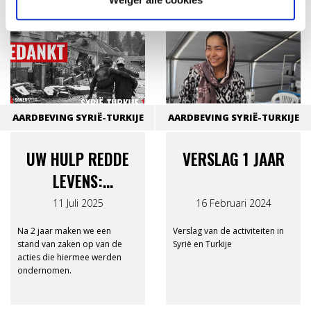
AARDBEVING SYRIË-TURKIJE
AARDBEVING SYRIË-TURKIJE
UW HULP REDDE
VERSLAG 1 JAAR
LEVENS:
EINDRAPPORT
11 Juli 2025
16 Februari 2024
SYRIË-TURKIJE 12-
Na 2 jaar maken we een
Verslag van de activiteiten in
12
stand van zaken op van de
Syrië en Turkije
acties die hiermee werden
ondernomen.