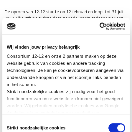
De oproep van 12-12 startte op 12 februari en loopt tot 31 juli
2023. Elke gift die tijdens deze periode wordt gedaan voor een
minimumbedrag van 40 euro, geeft u recht op een fiscaal attest
volgend jaar, in 2024.
Giften blijven welkom via het 12-12
Wij vinden jouw privacy belangrijk
bankrekeningnummer BE 19 0000 0000 1212 en online
Consortium 12-12 en onze 2 partners maken op deze
via
www.1212.be
website gebruik van cookies en andere tracking
technologieën. Je kan je cookievoorkeuren aangeven via
De oproep “Aardbeving Syrïe-Turkije” kan
onderstaande knoppen of via het icoontje links beneden
rekenen op de steun van volgende media en
in het scherm.
regies
: VRT, DPG, SBS, RTL, RTBF, LN24, LN-Radio, N-
Strikt noodzakelijke cookies zijn nodig voor het goed
Group, Groupe Rossel, Sud Media, AB3, La Première,
functioneren van onze website en kunnen niet geweigerd
Musiq3, VivaCité, Viva+, Tipik, Classic 21, Tarmac, JAM,
worden. Wij gebruiken analytische cookies van Google
Radio Contact, Nostalgie, NRJ, Nostalgie+, NRJ+,
Analytics als hulpmiddel om onze website en
Chérie, LN Radio, Fun radio, Roularta, JC Decaux, Clear
dienstverlening te verbeteren. Functionele cookies
Channel enTransfer
Toestemmingsselectie
zorgen ervoor dat je de embedded video’s van YouTube
Strikt noodzakelijke cookies
OVER HET CONSORTIUM 12-12