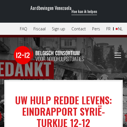
Aardbevingen Venezuela
Hoe kan ik helpen
FAQ
Fiscaal
Sign up
Contact
Pers
FR
NL
UW HULP REDDE LEVENS:
EINDRAPPORT SYRIË-
TURKIJE 12-12