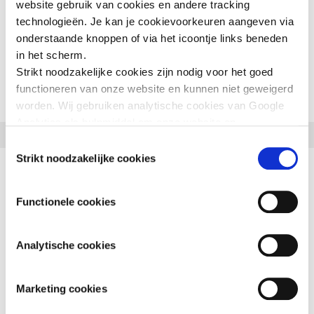
GERELATEERD NIEUWS
website gebruik van cookies en andere tracking
technologieën. Je kan je cookievoorkeuren aangeven via
onderstaande knoppen of via het icoontje links beneden
in het scherm.
Strikt noodzakelijke cookies zijn nodig voor het goed
functioneren van onze website en kunnen niet geweigerd
worden. Wij gebruiken analytische cookies van Google
Analytics als hulpmiddel om onze website en
AARDBEVING SYRIË-TURKIJE
AARDBEVING SYRIË-TURKIJE
dienstverlening te verbeteren. Functionele cookies
Toestemmingsselectie
zorgen ervoor dat je de embedded video’s van YouTube
Strikt noodzakelijke cookies
VERSLAG 1 JAAR
EEN JAAR NA DE
kan afspelen en staan ons toe om de Recaptcha
spamfilter te activeren. Wij en onze partners gebruiken
AARDBEVINGEN
Functionele cookies
marketingcookies om je surfgedrag in kaart te brengen
16 Februari 2024
6 Februari 2024
en om je gepersonaliseerde advertenties te tonen. Lees
er meer over in onze
Privacy Policy
.
Analytische cookies
Verslag van de activiteiten in
De hulp in Syrië en Turkije
Syrië en Turkije
blijft broodnodig.
Marketing cookies