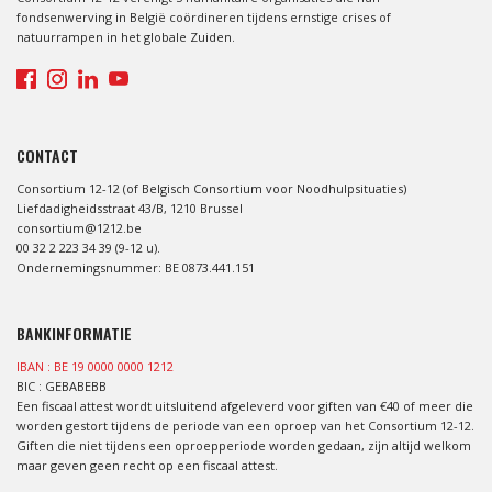
fondsenwerving in België coördineren tijdens ernstige crises of
natuurrampen in het globale Zuiden.
CONTACT
Consortium 12-12 (of Belgisch Consortium voor Noodhulpsituaties)
Liefdadigheidsstraat 43/B, 1210 Brussel
consortium@1212.be
00 32 2 223 34 39 (9-12 u).
Ondernemingsnummer: BE 0873.441.151
BANKINFORMATIE
IBAN : BE 19 0000 0000 1212
BIC : GEBABEBB
Een fiscaal attest wordt uitsluitend afgeleverd voor giften van €40 of meer die
worden gestort tijdens de periode van een oproep van het Consortium 12-12.
Giften die niet tijdens een oproepperiode worden gedaan, zijn altijd welkom
maar geven geen recht op een fiscaal attest.