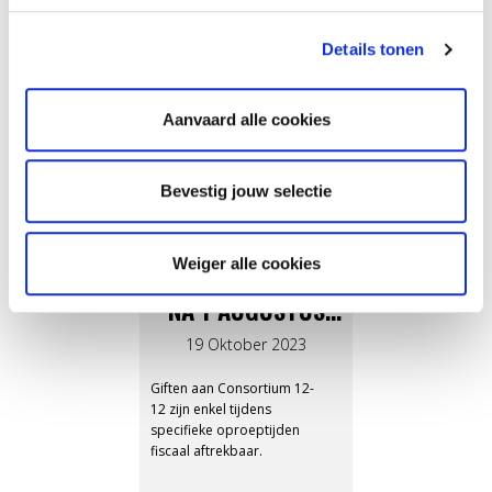
Details tonen
Aanvaard alle cookies
Bevestig jouw selectie
AARDBEVING SYRIË-TURKIJE
Weiger alle cookies
GIFTEN AAN 12-12
NA 1 AUGUSTUS
ZIJN NIET MEER
19 Oktober 2023
FISCAAL
Giften aan Consortium 12-
AFTREKBAAR
12 zijn enkel tijdens
specifieke oproeptijden
fiscaal aftrekbaar.