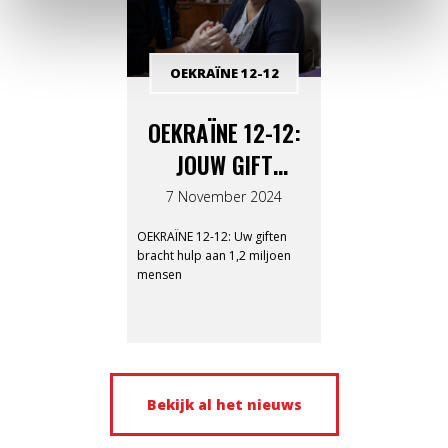
OEKRAÏNE 12-12
OEKRAÏNE 12-12:
JOUW GIFT
BRACHT HULP AAN
7 November 2024
1,2 MILJOEN
OEKRAÏNE 12-12: Uw giften
MENSEN
bracht hulp aan 1,2 miljoen
mensen
Bekijk al het nieuws