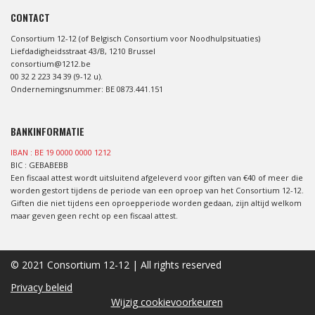
CONTACT
Consortium 12-12 (of Belgisch Consortium voor Noodhulpsituaties)
Liefdadigheidsstraat 43/B, 1210 Brussel
consortium@1212.be
00 32 2 223 34 39 (9-12 u).
Ondernemingsnummer: BE 0873.441.151
BANKINFORMATIE
IBAN : BE 19 0000 0000 1212
BIC : GEBABEBB
Een fiscaal attest wordt uitsluitend afgeleverd voor giften van €40 of meer die
worden gestort tijdens de periode van een oproep van het Consortium 12-12.
Giften die niet tijdens een oproepperiode worden gedaan, zijn altijd welkom
maar geven geen recht op een fiscaal attest.
© 2021 Consortium 12-12 | All rights reserved
Privacy beleid
Wijzig cookievoorkeuren