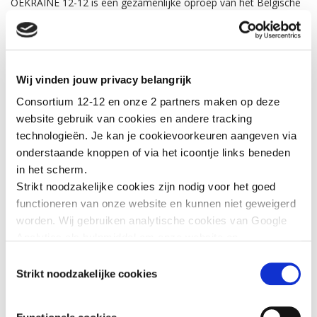
OEKRAINE 12-12 is een gezamenlijke oproep van het Belgische
Consortium voor Noodhulpsituaties waaronder Caritas
International, la Croix-Rouge de Belgique/Rode Kruis –
Vlaanderen, Dokters van de Wereld, Handicap International
België, Oxfam België, Plan International België en UNICEF
Wij vinden jouw privacy belangrijk
België. Zij bieden hulp aan de slachtoffers van het geweld in
Oekraine ter plaatse en in de buurlanden.
Consortium 12-12 en onze 2 partners maken op deze
website gebruik van cookies en andere tracking
Help de slachtoffers van het geweld via een online storting of via
technologieën. Je kan je cookievoorkeuren aangeven via
een overschrijving op het nummer BE19 0000 0000 12-12
onderstaande knoppen of via het icoontje links beneden
in het scherm.
PHOTOS © Caritas
Strikt noodzakelijke cookies zijn nodig voor het goed
functioneren van onze website en kunnen niet geweigerd
worden. Wij gebruiken analytische cookies van Google
GERELATEERD NIEUWS
Analytics als hulpmiddel om onze website en
dienstverlening te verbeteren. Functionele cookies
Toestemmingsselectie
zorgen ervoor dat je de embedded video’s van YouTube
Strikt noodzakelijke cookies
kan afspelen en staan ons toe om de Recaptcha
spamfilter te activeren. Wij en onze partners gebruiken