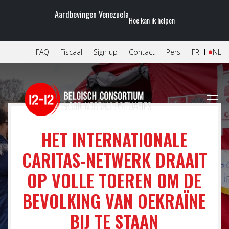
Aardbevingen Venezuela
Hoe kan ik helpen
FAQ
Fiscaal
Sign up
Contact
Pers
FR
NL
HET INTERNATIONALE
CARITAS-NETWERK DRAAIT
OP VOLLE TOEREN OM DE
BEVOLKING VAN OEKRAÏNE
BIJ TE STAAN