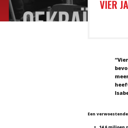
VIER J
“Vie
bevo
meer
heef
Isab
Een verwoestende
14,6 miljoen