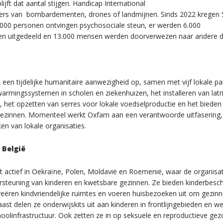
jft dat aantal stijgen. Handicap International
fers van bombardementen, drones of landmijnen. Sinds 2022 kregen
9.000 personen ontvingen psychosociale steun, er werden 6.000
len uitgedeeld en 13.000 mensen werden doorverwezen naar andere d
 een tijdelijke humanitaire aanwezigheid op, samen met vijf lokale pa
rmingssystemen in scholen en ziekenhuizen, het installeren van latr
 het opzetten van serres voor lokale voedselproductie en het bieden
 gezinnen. Momenteel werkt Oxfam aan een verantwoorde uitfasering,
en van lokale organisaties.
 België
jft actief in Oekraïne, Polen, Moldavië en Roemenië, waar de organisat
steuning van kinderen en kwetsbare gezinnen. Ze bieden kinderbesc
reëren kindvriendelijke ruimtes en voeren huisbezoeken uit om gezinn
st delen ze onderwijskits uit aan kinderen in frontlijngebieden en w
oolinfrastructuur. Ook zetten ze in op seksuele en reproductieve ge