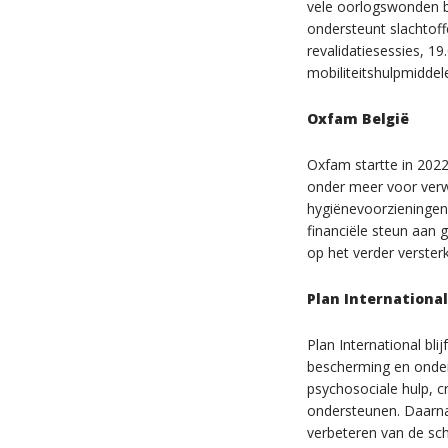
vele oorlogswonden bli
ondersteunt slachtof
revalidatiesessies, 1
mobiliteitshulpmidde
Oxfam België
Oxfam startte in 2022
onder meer voor verwa
hygiënevoorzieningen,
financiële steun aan
op het verder versterk
Plan International
Plan International bli
bescherming en onder
psychosociale hulp, c
ondersteunen. Daarnaa
verbeteren van de sch