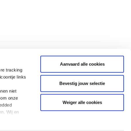
n, bracht Oekraïne 12-12
.838 € op (per 21
er 2022). Er is al 30
n euro aan de zeven
anisaties van het
rtium overgemaakt.
ijk dank aan alle donoren!
Aanvaard alle cookies
re tracking
coontje links
Bevestig jouw selectie
nen niet
BANKINFORMATIE
l om onze
Weiger alle cookies
ium voor
IBAN : BE 19 0000 0000 1212
bedded
BIC : GEBABEBB
n. Wij en
Een fiscaal attest wordt uitsluitend afgeleverd
voor giften van €40 of meer die worden gestort
tijdens de periode van een oproep van het
51
Consortium 12-12.