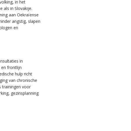
lking, in het
als in Slovakije.
uning aan Oekraïense
minder angstig, slapen
ologen en
sultaties in
en frontlijn
dische hulp richt
ging van chronische
 trainingen voor
rking, gezinsplanning