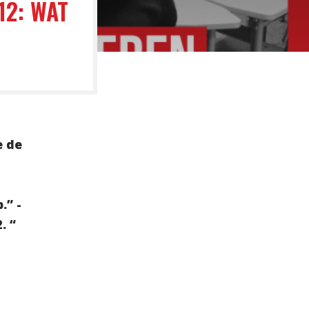
12: WAT
e de
.” -
. “