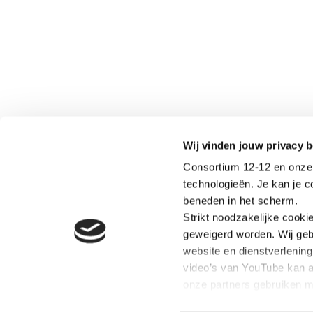
Wij vinden jouw privacy b
Consortium 12-12 en onze 
technologieën. Je kan je 
beneden in het scherm.
Strikt noodzakelijke cooki
OVER C
geweigerd worden. Wij geb
Consorti
website en dienstverlenin
organisa
video’s van YouTube kan a
coördine
natuurra
onze partners gebruiken m
gepersonaliseerde adverte