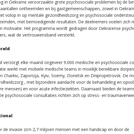
 in Oekraïne veroorzaakte grote psychosociale problemen bij de bevo
e aantallen ontheemden en bij gastgemeenschappen, zowel in Oekraïne 
l zet volop in op mentale gezondheidszorg en psychosociale onderste
theemden, met bemoedigende resultaten. De deelnemers
voelen zich 
un motivatie. Het programma wordt gedragen door Oekraïense psych
ers, wat de vertrouwensband versterkt.
ereld
d verzorgt elke maand ongeveer 9.000 medische en psychosociale con
tie werkt met mobiele medische teams in moeilijk bereikbare dorpen 
n Charkiv, Zaporizja, Kyiv, Soemy, Donetsk en Dnipropetrovsk.
De me
ondheidszorg , met bijzondere aandacht voor de behandeling en opvol
ere mensen) en voor acute infectieziekten. Daarnaast bieden de teams
 De psychosociale consultaties richten zich op stress- en traumaverwe
tional
ór de invasie zo’n 2,7 miljoen mensen met een handicap en door de