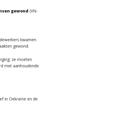
ensen gewond
(VN-
 medewerkers kwamen
 raakten gewond.
iging: ze moeten
eerd met aanhoudende
ef in Oekraïne en de