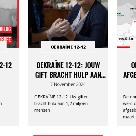
OEKRAÏNE 12-12
2-12
OEKRAÏNE 12-12: JOUW
O
GIFT BRACHT HULP AAN
AFGE
1,2 MILJOEN MENSEN
DAN
7 November 2024
OEKRAÏNE 12-12: Uw giften
De op
n
bracht hulp aan 1,2 miljoen
werd 
mensen
afgesl
maart 
dagen 
Oekraï