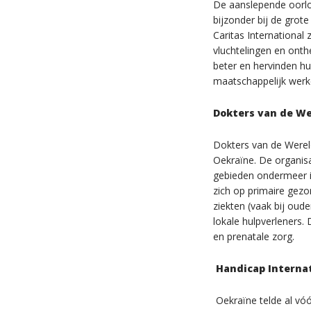
De aanslepende oorlog
bijzonder bij de grot
Caritas Internationa
vluchtelingen en on
beter en hervinden h
maatschappelijk werk
Dokters van de W
Dokters van de Werel
Oekraïne. De organisa
gebieden ondermeer i
zich op primaire gez
ziekten (vaak bij oud
lokale hulpverleners.
en prenatale zorg.
Handicap Interna
Oekraïne telde al vó