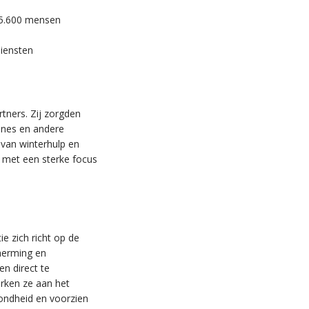
 5.600 mensen
iensten
rtners. Zij zorgden
ines en andere
 van winterhulp en
 met een sterke focus
ie zich richt op de
herming en
en direct te
erken ze aan het
zondheid en voorzien