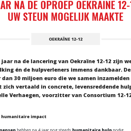
AAR NA DE OPROEP OEKRAÏNE 12-
UW STEUN MOGELIJK MAAKTE
OEKRAÏNE 12-12
r jaar na de lancering van Oekraïne 12-12 zijn w
lking én de hulpverleners immens dankbaar. De
 dan 30 miljoen euro die we samen inzamelden
t zich vertaald in concrete, levensreddende hulp
elle Verhaegen, voorzitter van Consortium 12-12
 humanitaire impact
 mensen
hebben na 4 jaar nog steeds
humanitaire hulp
nodig.