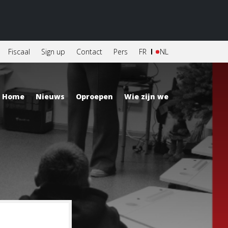
Fiscaal
Sign up
Contact
Pers
FR
NL
Home
Nieuws
Oproepen
Wie zijn we