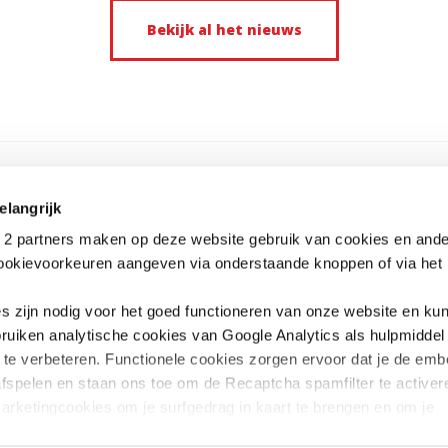
troepe
30.459
Bekijk al het nieuws
decemb
miljoe
lidorg
Conso
Hartel
elangrijk
2 partners maken op deze website gebruik van cookies en ande
cookievoorkeuren aangeven via onderstaande knoppen of via het i
es zijn nodig voor het goed functioneren van onze website en kun
ONSORTIUM 12-12
CONTACT
ruiken analytische cookies van Google Analytics als hulpmidde
um 12-12 verenigt 5 humanitaire
Consortium 12-12 (of Belgisch Consort
g te verbeteren. Functionele cookies zorgen ervoor dat je de em
ties die hun fondsenwerving in België
Noodhulpsituaties)
fspelen en staan ons toe om de Recaptcha spamfilter te activere
ren tijdens ernstige crises of
Liefdadigheidsstraat 43/B, 1210 Brussel
mpen in het globale Zuiden.
consortium@1212.be
arketingcookies om je surfgedrag in kaart te brengen en om je
00 32 2 223 34 39 (9-12 u).
nties te tonen. Lees er meer over in onze
Privacy Policy
.
Ondernemingsnummer: BE 0873.441.1