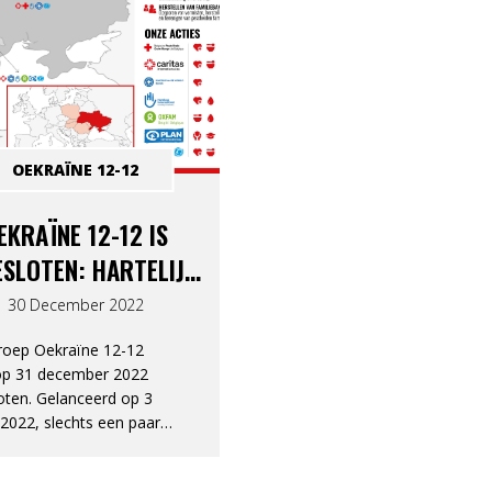
OEKRAÏNE 12-12
EKRAÏNE 12-12 IS
SLOTEN: HARTELIJK
K VOOR UW STEUN !
30 December 2022
roep Oekraïne 12-12
op 31 december 2022
oten. Gelanceerd op 3
2022, slechts een paar
na de invasie van
ne door Russische