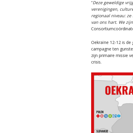
“
Deze geweldige vrijg
verenigingen, cultur
regionaal niveau: ze
van ons hart. We zij
Consortiumcoördinato
Oekraïne 12-12 is de
campagne ten gunste v
zijn primaire missie v
crisis.