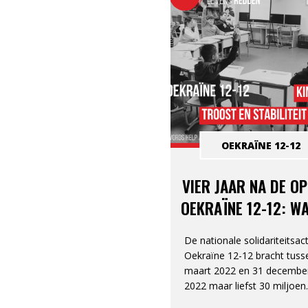
OEKRAÏNE 12-12
VIER JAAR NA DE O
OEKRAÏNE 12-12: W
STEUN MOGELIJK M
De nationale solidariteitsact
Oekraïne 12-12 bracht tuss
maart 2022 en 31 decembe
2022 maar liefst 30 miljoen
euro. op. Dat is het tweede