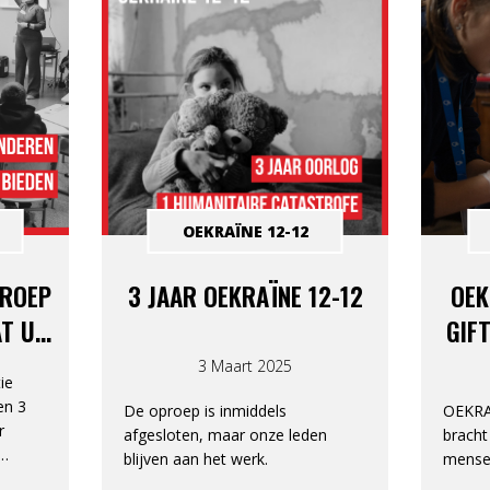
OEKRAÏNE 12-12
PROEP
3 JAAR OEKRAÏNE 12-12
OEK
AT UW
GIF
AAKTE
1,
3 Maart 2025
ie
en 3
De oproep is inmiddels
OEKRA
r
afgesloten, maar onze leden
bracht
blijven aan het werk.
mens