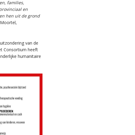
en, families,
provinciaal en
ken hen uit de grond
n Moortel,
uitzondering van de
et Consortium heeft
nderlijke humanitaire