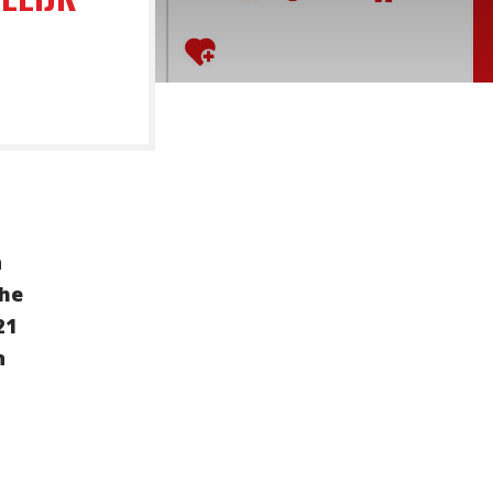
n
che
21
n