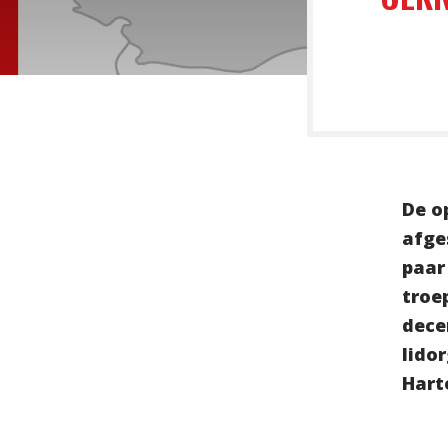
De o
afge
paar
troe
dece
lido
Hart