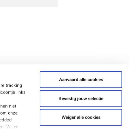
Aanvaard alle cookies
re tracking
coontje links
Bevestig jouw selectie
nen niet
BANKINFORMATIE
l om onze
Weiger alle cookies
ium voor
IBAN : BE 19 0000 0000 1212
bedded
BIC : GEBABEBB
n. Wij en
Een fiscaal attest wordt uitsluitend afgeleverd