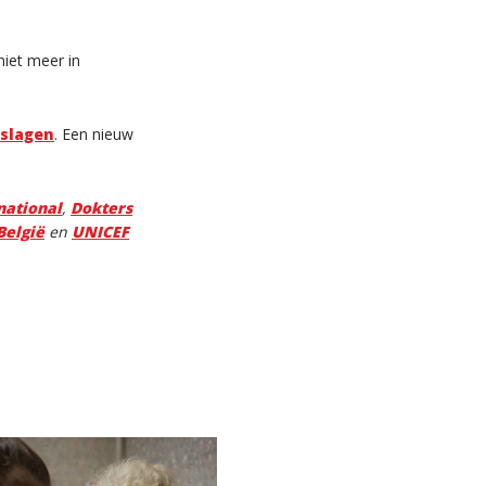
niet meer in
rslagen
. Een nieuw
rnational
,
Dokters
België
en
UNICEF