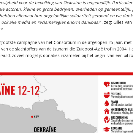
evigheid voor de bevolking van Oekraïne is ongelooflijk. Particulier
ele actoren, kleine en grote bedrijven, overheden op gemeentelijk, 
 hebben allemaal hun ongelooflijke solidariteit getoond en we dan
n ook alle media en reclameregies enorm dankbaar
”, zegt Gilles Va
r.
 grootste campagne van het Consortium in de afgelopen 25 jaar, met 
an de slachtoffers van de tsunami die Zuidoost-Azië trof in 2004. H
ervuld: zoveel mogelijk donaties inzamelen bij het begin
van een uitzo