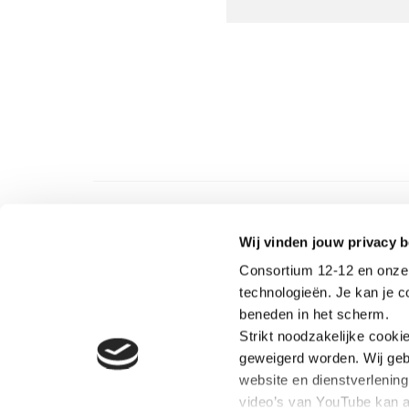
hoogste bedrag ooit voor
Consortium 12-12, na de
Tsunami-oproep in 2004-20
Wij vinden jouw privacy b
Consortium 12-12 en onze 
technologieën. Je kan je 
beneden in het scherm.
Strikt noodzakelijke cooki
OVER C
geweigerd worden. Wij geb
Consorti
website en dienstverlenin
organisa
video’s van YouTube kan a
coördine