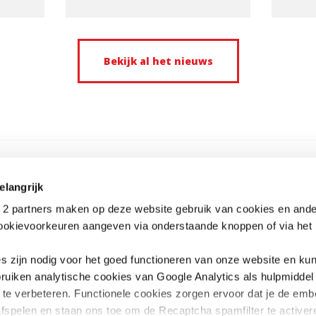
05.
Bekijk al het nieuws
elangrijk
2 partners maken op deze website gebruik van cookies en ande
cookievoorkeuren aangeven via onderstaande knoppen of via het i
es zijn nodig voor het goed functioneren van onze website en kun
ONSORTIUM 12-12
CONTACT
ruiken analytische cookies van Google Analytics als hulpmidde
um 12-12 verenigt 5 humanitaire
Consortium 12-12 (of Belgisch Consort
g te verbeteren. Functionele cookies zorgen ervoor dat je de em
ties die hun fondsenwerving in België
Noodhulpsituaties)
fspelen en staan ons toe om de Recaptcha spamfilter te activere
ren tijdens ernstige crises of
Liefdadigheidsstraat 43/B, 1210 Brussel