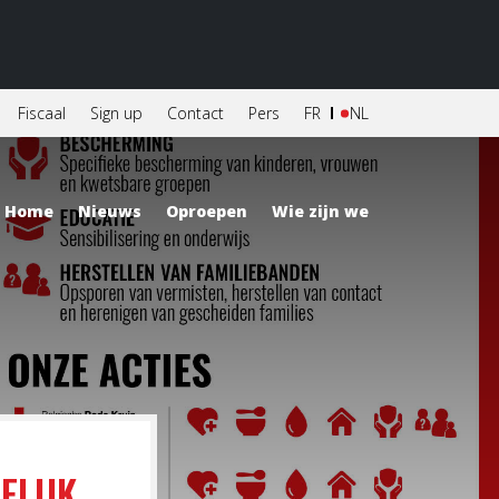
Fiscaal
Sign up
Contact
Pers
FR
NL
Home
Nieuws
Oproepen
Wie zijn we
ELIJK