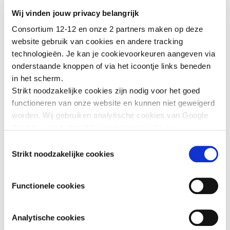
“Na het verkrijgen van de nodige documenten en de steun die ik
Wij vinden jouw privacy belangrijk
nodig had, kon ik eindelijk opnieuw de controle nemen over mijn
leven, en dat van mijn kinderen.”
Consortium 12-12 en onze 2 partners maken op deze
website gebruik van cookies en andere tracking
Maar de obstakels blijven enorm. Het staakt-het-vuren is al
technologieën. Je kan je cookievoorkeuren aangeven via
meermaals geschonden, en humanitaire hulp wordt nog steeds
onderstaande knoppen of via het icoontje links beneden
bemoeilijkt door de Israëlische blokkade. De trauma’s zullen
in het scherm.
generaties lang doorwerken. Deze genocide laat littekens achter
Strikt noodzakelijke cookies zijn nodig voor het goed
voor het leven.
functioneren van onze website en kunnen niet geweigerd
worden. Wij gebruiken analytische cookies van Google
Analytics als hulpmiddel om onze website en
dienstverlening te verbeteren. Functionele cookies
Toestemmingsselectie
zorgen ervoor dat je de embedded video’s van YouTube
Strikt noodzakelijke cookies
kan afspelen en staan ons toe om de Recaptcha
spamfilter te activeren. Wij en onze partners gebruiken
Functionele cookies
marketingcookies om je surfgedrag in kaart te brengen
en om je gepersonaliseerde advertenties te tonen. Lees
er meer over in onze
Privacy Policy
.
Analytische cookies