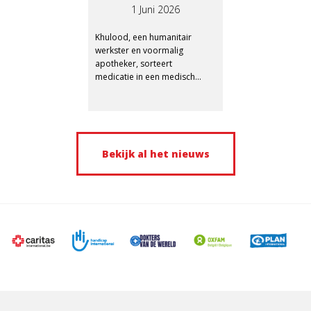
STAAKT-HET-
1 Juni 2026
VUREN IN GAZA
Khulood, een humanitair
werkster en voormalig
apotheker, sorteert
medicatie in een medisch
centrum van Juzoor in Gaza.
Bekijk al het nieuws