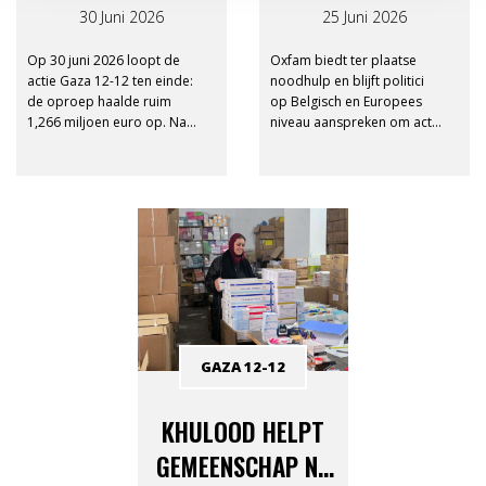
EINDE
BEZETTE
30 Juni 2026
25 Juni 2026
PALESTIJNSE
Op 30 juni 2026 loopt de
Oxfam biedt ter plaatse
GEBIED?
actie Gaza 12-12 ten einde:
noodhulp en blijft politici
de oproep haalde ruim
op Belgisch en Europees
1,266 miljoen euro op. Na
niveau aanspreken om actie
30 juni 2026 geven giften
te ondernemen.
aan Gaza 12-12 geen recht
meer op een fiscaal attest.
GAZA 12-12
KHULOOD HELPT
GEMEENSCHAP NA