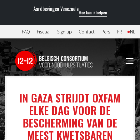
Aardbevingen Venezuela
Hoe kan ik helpen
FAQ
Fiscaal
Sign up
Contact
Pers
FR
NL
IN GAZA STRIJDT OXFAM
ELKE DAG VOOR DE
BESCHERMING VAN DE
MEEST KWETSBAREN