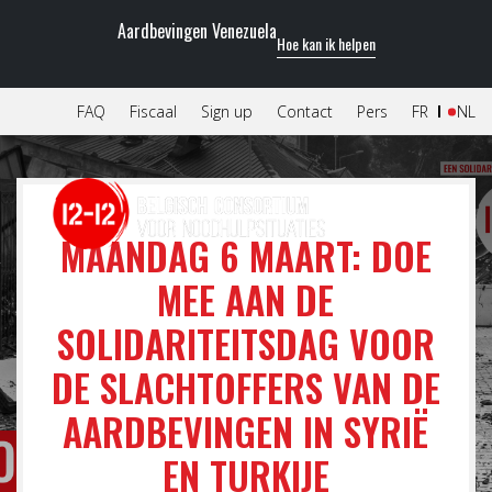
Aardbevingen Venezuela
Hoe kan ik helpen
FAQ
Fiscaal
Sign up
Contact
Pers
FR
NL
MAANDAG 6 MAART: DOE
MEE AAN DE
SOLIDARITEITSDAG VOOR
DE SLACHTOFFERS VAN DE
AARDBEVINGEN IN SYRIË
EN TURKIJE