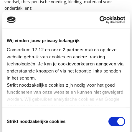
voedsel, therapeutische voeding, kleding, materiaal voor
onderdak, enz.
Naast deze onmiddellijke hulp verlenen de organisaties van het
Consortium ook meer structurele steun in de vorm van
financiële hulp, psychosociale bijstand, noodonderwijs en zorg
Wij vinden jouw privacy belangrijk
voor niet-begeleide kinderen en andere kwetsbare personen.
Consortium 12-12 en onze 2 partners maken op deze
Met een
donatie aan het 12-12 Consortium
helpt u onze
website gebruik van cookies en andere tracking
organisaties om hun hulpwerk ter plaatse voort te zetten.
technologieën. Je kan je cookievoorkeuren aangeven via
onderstaande knoppen of via het icoontje links beneden
Want samen redden we meer levens.
in het scherm.
Strikt noodzakelijke cookies zijn nodig voor het goed
Bedankt voor uw vrijgevigheid.
functioneren van onze website en kunnen niet geweigerd
worden. Wij gebruiken analytische cookies van Google
Analytics als hulpmiddel om onze website en
GERELATEERD NIEUWS
dienstverlening te verbeteren. Functionele cookies
Toestemmingsselectie
zorgen ervoor dat je de embedded video’s van YouTube
Strikt noodzakelijke cookies
kan afspelen en staan ons toe om de Recaptcha