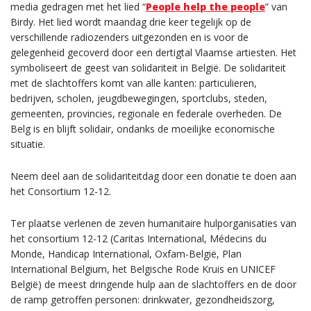
media gedragen met het lied “
People help the people
” van
Birdy. Het lied wordt maandag drie keer tegelijk op de
verschillende radiozenders uitgezonden en is voor de
gelegenheid gecoverd door een dertigtal Vlaamse artiesten. Het
symboliseert de geest van solidariteit in België. De solidariteit
met de slachtoffers komt van alle kanten: particulieren,
bedrijven, scholen, jeugdbewegingen, sportclubs, steden,
gemeenten, provincies, regionale en federale overheden. De
Belg is en blijft solidair, ondanks de moeilijke economische
situatie.
Neem deel aan de solidariteitdag door een donatie te doen aan
het Consortium 12-12.
Ter plaatse verlenen de zeven humanitaire hulporganisaties van
het consortium 12-12 (Caritas International, Médecins du
Monde, Handicap International, Oxfam-België, Plan
International Belgium, het Belgische Rode Kruis en UNICEF
België) de meest dringende hulp aan de slachtoffers en de door
de ramp getroffen personen: drinkwater, gezondheidszorg,