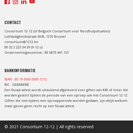
CONTACT
Consortium 12-12 (of Belgisch Consortium voor Noodhulpsituaties)
Liefdadigheidsstraat 43/B, 1210 Brussel
consortium@1212.be
00 32 2 223 34 39 (9-12 u).
Ondernemingsnummer: BE 0873.441.151
BANKINFORMATIE
IBAN : BE 19 0000 0000 1212
BIC : GEBABEBB
Een fiscaal attest wordt uitsluitend afgeleverd voor giften van €40 of meer die
worden gestort tijdens de periode van een oproep van het Consortium 12-12.
Giften die niet tijdens een oproepperiode worden gedaan, zijn altijd welkom
maar geven geen recht op een fiscaal attest.
© 2021 Consortium 12-12 | All rights reserved