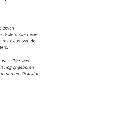
e zeven
ië, Polen, Roemenië
n resultaten van de
fers.
r was.
“Het was
ijn nog ongeboren
 genomen om Oekraïne