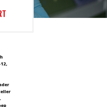
RT
ch
-12,
ader
eller
.
oep