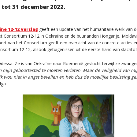
 tot 31 december 2022.
ne 12-12 verslag
geeft een update van het humanitaire werk van d
et Consortium 12-12 in Oekraïne en de buurlanden Hongarije, Moldav
port van het Consortium geeft een overzicht van de concrete acties e
onsortium 12-12, alsook getuigenissen uit de eerste hand van slachtof
Odessa. Ze is van Oekraïne naar Roemenië gevlucht terwijl ze zwange
 mijn geboortestad te moeten verlaten. Maar de veiligheid van m
. Ik wou niet in angst bevallen en heb dus de moeilijke beslissing
lga.