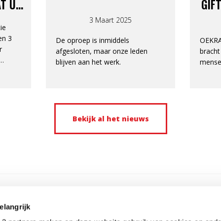
AT UW
GIF
AAKTE
1,
3 Maart 2025
ie
en 3
De oproep is inmiddels
OEKRA
r
afgesloten, maar onze leden
bracht
blijven aan het werk.
mens
05.
Bekijk al het nieuws
elangrijk