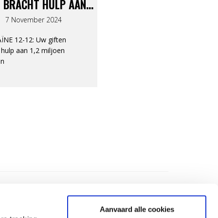
T BRACHT HULP AAN
2 MILJOEN MENSEN
7 November 2024
ÏNE 12-12: Uw giften
 hulp aan 1,2 miljoen
en
Aanvaard alle cookies