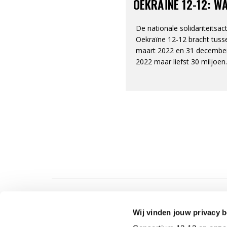
OEKRAÏNE 12-12: W
STEUN MOGELIJK M
De nationale solidariteitsact
Oekraïne 12-12 bracht tuss
maart 2022 en 31 decembe
2022 maar liefst 30 miljoen
euro. op. Dat is het tweede
hoogste bedrag ooit voor
Consortium 12-12, na de
Tsunami-oproep in 2004-20
Wij vinden jouw privacy b