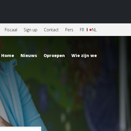
Fiscaal
Sign up
Contact
Pers
FR
NL
Home
Nieuws
Oproepen
Wie zijn we