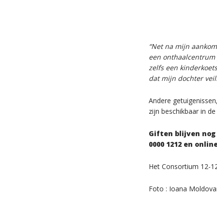
“Net na mijn aankoms
een onthaalcentrum 
zelfs een kinderkoets
dat mijn dochter veil
Andere getuigenissen
zijn beschikbaar in d
Giften blijven no
0000 1212 en onlin
Het Consortium 12-12 
Foto : Ioana Moldov