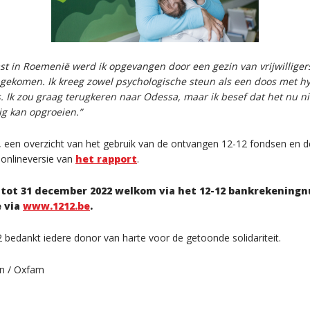
t in Roemenië werd ik opgevangen door een gezin van vrijwilliger
gekomen. Ik kreeg zowel psychologische steun als een doos met h
. Ik zou graag terugkeren naar Odessa, maar ik besef dat het nu niet
ig kan opgroeien.”
, een overzicht van het gebruik van de ontvangen 12-12 fondsen en 
e onlineversie van
het rapport
.
g tot 31 december 2022 welkom via het 12-12 bankrekening
e via
www.1212.be
.
bedankt iedere donor van harte voor de getoonde solidariteit.
an / Oxfam