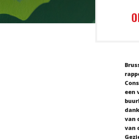
O
Brus
rapp
Cons
een 
buur
dank
van 
van 
Gezi