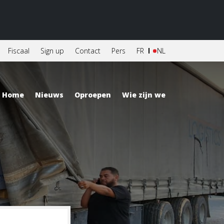
Fiscaal
Sign up
Contact
Pers
FR
NL
Home
Nieuws
Oproepen
Wie zijn we