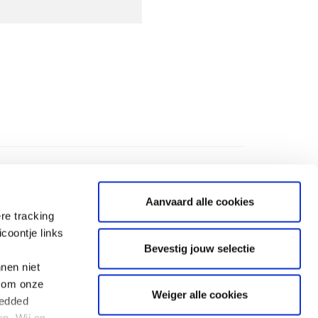
Aanvaard alle cookies
re tracking
coontje links
Bevestig jouw selectie
nen niet
BANKINFORMATIE
l om onze
Weiger alle cookies
ium voor
IBAN : BE 19 0000 0000 1212
bedded
BIC : GEBABEBB