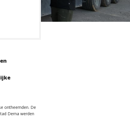
een
ijke
ndse ontheemden. De
 stad Derna werden