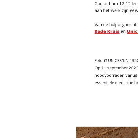
Consortium 12-12 leef
aan het werk zijn geg
Van de hulporganisati
Rode Kruis
en
Unic
Foto © UNICEF/UNI435
Op 11 september 2023, 
noodvoorraden vanuit e
essentiële medische b