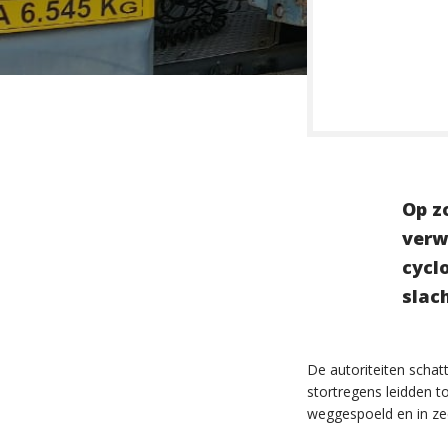
Op z
verw
cycl
slac
De autoriteiten scha
stortregens leidden 
weggespoeld en in z