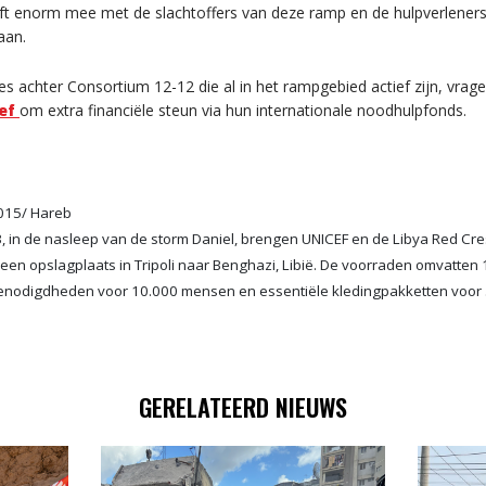
t enorm mee met de slachtoffers van deze ramp en de hulpverleners t
aan.
es achter Consortium 12-12 die al in het rampgebied actief zijn, vra
ef
om extra financiële steun via hun internationale noodhulpfonds.
015/ Hareb
in de nasleep van de storm Daniel, brengen UNICEF en de Libya Red Cres
en opslagplaats in Tripoli naar Benghazi, Libië. De voorraden omvatten 
enodigdheden voor 10.000 mensen en essentiële kledingpakketten voor 
GERELATEERD NIEUWS