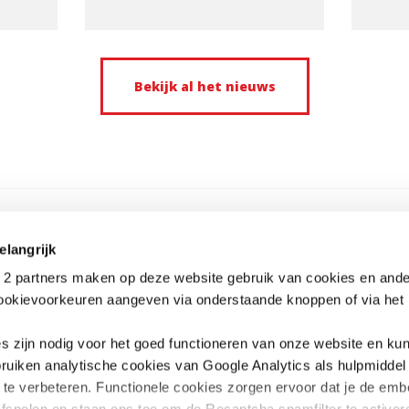
Bekijk al het nieuws
elangrijk
2 partners maken op deze website gebruik van cookies en ande
cookievoorkeuren aangeven via onderstaande knoppen of via het i
es zijn nodig voor het goed functioneren van onze website en kun
ONSORTIUM 12-12
CONTACT
ruiken analytische cookies van Google Analytics als hulpmidde
um 12-12 verenigt 5 humanitaire
Consortium 12-12 (of Belgisch Consort
g te verbeteren. Functionele cookies zorgen ervoor dat je de em
ties die hun fondsenwerving in België
Noodhulpsituaties)