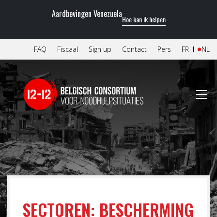
Aardbevingen Venezuela
Hoe kan ik helpen
FAQ
Fiscaal
Sign up
Contact
Pers
FR
NL
SECTOREN: BESCHERMING