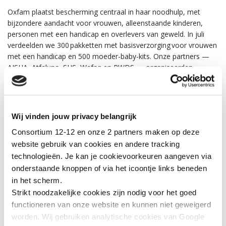
Oxfam plaatst bescherming centraal in haar noodhulp, met
bijzondere aandacht voor vrouwen, alleenstaande kinderen,
personen met een handicap en overlevers van geweld. In juli
verdeelden we 300 pakketten met basisverzorging
voor vrouwen
met een handicap en 500 moeder-baby-kits. Onze partners —
AISHA, Atfaluna, SHS, Wefaq en RWDS — organiseerden
psychosociale sessies voor 5.040 meisjes en identificeerden
niet-begeleide kinderen om hen door te verwijzen naar gepaste
hulpdiensten.
Wij vinden jouw privacy belangrijk
PLAN INTERNATIONAL
Consortium 12-12 en onze 2 partners maken op deze
Plan International bereikte 8.500 kinderen met psychosociale
website gebruik van cookies en andere tracking
ondersteuning en richtte zeven veilige leerplaatsen op waar
technologieën. Je kan je cookievoorkeuren aangeven via
kinderen zowel onderwijs als mentale begeleiding krijgen.
onderstaande knoppen of via het icoontje links beneden
in het scherm.
Strikt noodzakelijke cookies zijn nodig voor het goed
functioneren van onze website en kunnen niet geweigerd
Morgen: Hoe we proberen om de kinderen van Gaza van
worden. Wij gebruiken analytische cookies van Google
onderwijs te voorzien.