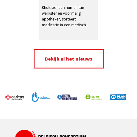
VUREN IN GAZA
Khulood, een humanitair
werkster en voormalig
apotheker, sorteert
medicatie in een medisch
centrum van Juzoor in Gaza.
Bekijk al het nieuws