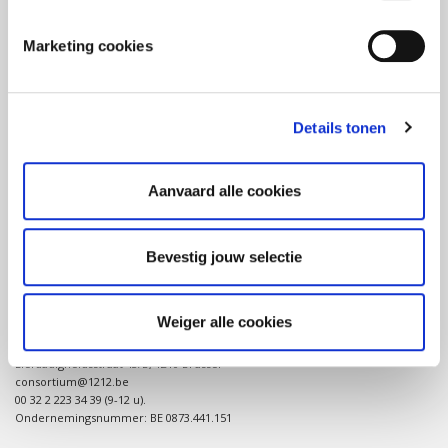
Marketing cookies
Details tonen
OVER CONSORTIUM 12-12
Consortium 12-12 verenigt 5 humanitaire organisaties die hun
fondsenwerving in België coördineren tijdens ernstige crises of
Aanvaard alle cookies
natuurrampen in het globale Zuiden.
Bevestig jouw selectie
CONTACT
Weiger alle cookies
Consortium 12-12 (of Belgisch Consortium voor Noodhulpsituaties)
Liefdadigheidsstraat 43/B, 1210 Brussel
consortium@1212.be
00 32 2 223 34 39 (9-12 u).
Ondernemingsnummer: BE 0873.441.151