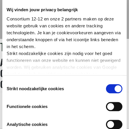
Wij vinden jouw privacy belangrijk
Consortium 12-12 en onze 2 partners maken op deze
website gebruik van cookies en andere tracking
technologieën. Je kan je cookievoorkeuren aangeven via
onderstaande knoppen of via het icoontje links beneden
TAG:
ALLIANCE
in het scherm.
Strikt noodzakelijke cookies zijn nodig voor het goed
ALLIANCE URGENCES : ZES
functioneren van onze website en kunnen niet geweigerd
worden. Wij gebruiken analytische cookies van Google
ORGANISATIES, ÉÉN CRISIS, ÉÉN
Analytics als hulpmiddel om onze website en
GIFT
dienstverlening te verbeteren. Functionele cookies
Toestemmingsselectie
zorgen ervoor dat je de embedded video’s van YouTube
Strikt noodzakelijke cookies
kan afspelen en staan ons toe om de Recaptcha
spamfilter te activeren. Wij en onze partners gebruiken
Functionele cookies
marketingcookies om je surfgedrag in kaart te brengen
en om je gepersonaliseerde advertenties te tonen. Lees
er meer over in onze
Privacy Policy
.
Analytische cookies