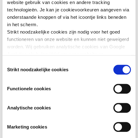
website gebruik van cookies en andere tracking
gemonitord met een ademhalingsapparaat, geleverd door
technologieën. Je kan je cookievoorkeuren aangeven via
UNICEF, samen met andere gezondheidszorgbenodigdheden.
onderstaande knoppen of via het icoontje links beneden
Met een eerste humanitaire zending biedt UNICEF
in het scherm.
ondersteuning aan ziekenhuizen in 5 regio’s in Oekraïne. Ze
bieden een reddingslijn aan uitgeputte artsen en
Strikt noodzakelijke cookies zijn nodig voor het goed
verpleegkundigen
functioneren van onze website en kunnen niet geweigerd
© UNICEF/UN0604108/Boyko
worden. Wij gebruiken analytische cookies van Google
Analytics als hulpmiddel om onze website en
dienstverlening te verbeteren. Functionele cookies
Toestemmingsselectie
zorgen ervoor dat je de embedded video’s van YouTube
Strikt noodzakelijke cookies
kan afspelen en staan ons toe om de Recaptcha
spamfilter te activeren. Wij en onze partners gebruiken
Functionele cookies
marketingcookies om je surfgedrag in kaart te brengen
en om je gepersonaliseerde advertenties te tonen. Lees
er meer over in onze
Privacy Policy
.
Analytische cookies
Marketing cookies