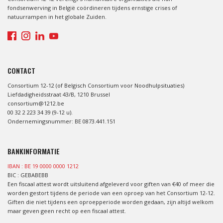
fondsenwerving in België coördineren tijdens ernstige crises of
natuurrampen in het globale Zuiden.
CONTACT
Consortium 12-12 (of Belgisch Consortium voor Noodhulpsituaties)
Liefdadigheidsstraat 43/B, 1210 Brussel
consortium@1212.be
00 32 2 223 34 39 (9-12 u).
Ondernemingsnummer: BE 0873.441.151
BANKINFORMATIE
IBAN : BE 19 0000 0000 1212
BIC : GEBABEBB
Een fiscaal attest wordt uitsluitend afgeleverd voor giften van €40 of meer die
worden gestort tijdens de periode van een oproep van het Consortium 12-12.
Giften die niet tijdens een oproepperiode worden gedaan, zijn altijd welkom
maar geven geen recht op een fiscaal attest.