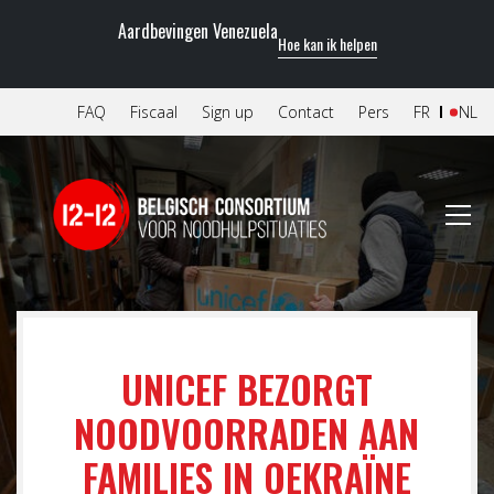
Aardbevingen Venezuela
Hoe kan ik helpen
FAQ
Fiscaal
Sign up
Contact
Pers
FR
NL
UNICEF BEZORGT
NOODVOORRADEN AAN
FAMILIES IN OEKRAÏNE