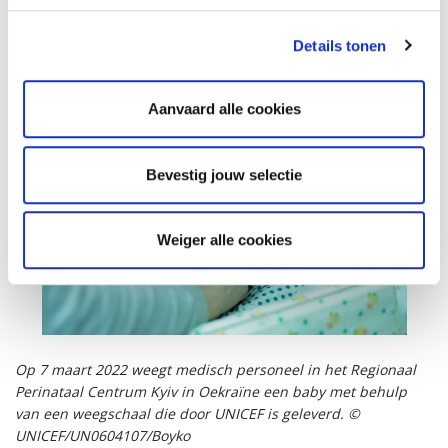
Murat Sahin, de vertegenwoordiger van UNICEF in Oekraïne,
inspecteert de noodvoorraden die in Lviv op 5 maart 2022.- ©
Details tonen
UNICEF/UN0602211/Moskaliuk
Aanvaard alle cookies
Bevestig jouw selectie
Weiger alle cookies
Op 7 maart 2022 weegt medisch personeel in het Regionaal
Perinataal Centrum Kyiv in Oekraïne een baby met behulp
van een weegschaal die door UNICEF is geleverd. ©
UNICEF/UN0604107/Boyko