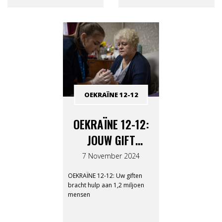
Consortium 12-12, na de
Tsunami-oproep in 2004-
2005.
OEKRAÏNE 12-12
OEKRAÏNE 12-12:
JOUW GIFT
BRACHT HULP AAN
7 November 2024
1,2 MILJOEN
OEKRAÏNE 12-12: Uw giften
MENSEN
bracht hulp aan 1,2 miljoen
mensen