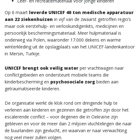
Leer- en recreatiemateriaal voor jonge kinderen
Op 6 maart
leverde UNICEF 40 ton medische apparatuur
aan 22 ziekenhuizen
in vijf van de zwaarst getroffen regio’s
maar ook eerstehulp- en verloskundigenkits, medicijnen en
persoonlijk beschermingsmateriaal. Meer hulpmateriaal is
onderweg via Polen, waaronder 17.000 dekens en warme
winterkleding uit de opslagplaats van het UNICEF-landenkantoor
in Mersin, Turkije.
UNICEF brengt ook veilig water
per vrachtwagen naar
conflictgebieden en ondersteunt mobiele teams die
kinderbescherming en
psychosociale zorg
bieden aan
getraumatiseerde kinderen.
De organisatie werkt de klok rond om dringende hulp te
verlenen aan kinderen en gezinnen die getroffen zijn door het
escalerende conflict – voor degenen die in Oekraïne zijn
gebleven en voor de meer dan 2 miljoen vluchtelingen die naar
de buurlanden zijn gevlucht, en waarvan er naar verwachting
nog veel meer zullen volgen.