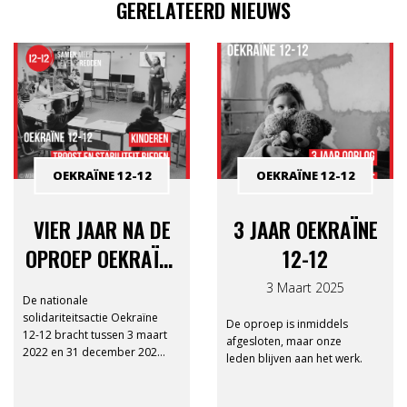
GERELATEERD NIEUWS
OEKRAÏNE 12-12
OEKRAÏNE 12-12
VIER JAAR NA DE
3 JAAR OEKRAÏNE
OPROEP OEKRAÏNE
12-12
12-12: WAT UW
3 Maart 2025
De nationale
STEUN MOGELIJK
solidariteitsactie Oekraïne
De oproep is inmiddels
12-12 bracht tussen 3 maart
MAAKTE
afgesloten, maar onze
2022 en 31 december 2022
leden blijven aan het werk.
maar liefst 30 miljoen euro.
op. Dat is het tweede
hoogste bedrag ooit voor