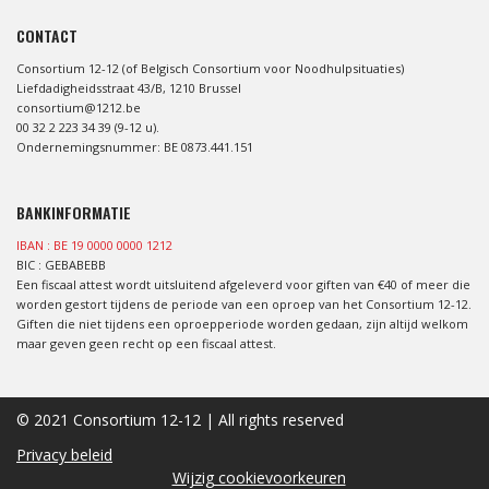
CONTACT
Consortium 12-12 (of Belgisch Consortium voor Noodhulpsituaties)
Liefdadigheidsstraat 43/B, 1210 Brussel
consortium@1212.be
00 32 2 223 34 39 (9-12 u).
Ondernemingsnummer: BE 0873.441.151
BANKINFORMATIE
IBAN : BE 19 0000 0000 1212
BIC : GEBABEBB
Een fiscaal attest wordt uitsluitend afgeleverd voor giften van €40 of meer die
worden gestort tijdens de periode van een oproep van het Consortium 12-12.
Giften die niet tijdens een oproepperiode worden gedaan, zijn altijd welkom
maar geven geen recht op een fiscaal attest.
© 2021 Consortium 12-12 | All rights reserved
Privacy beleid
Wijzig cookievoorkeuren