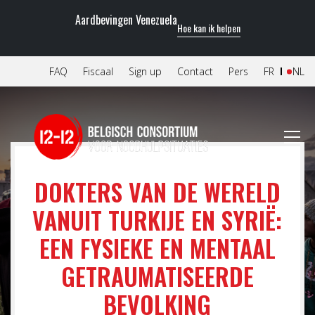
Aardbevingen Venezuela
Hoe kan ik helpen
FAQ
Fiscaal
Sign up
Contact
Pers
FR
NL
DOKTERS VAN DE WERELD
VANUIT TURKIJE EN SYRIË:
EEN FYSIEKE EN MENTAAL
GETRAUMATISEERDE
BEVOLKING