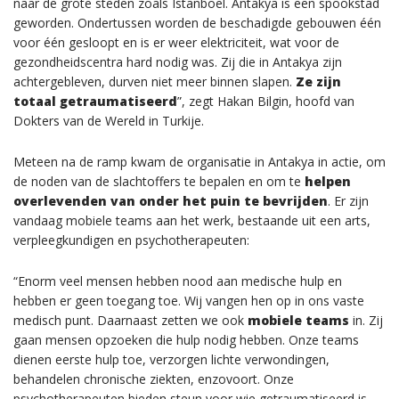
naar de grote steden zoals Istanboel. Antakya is een spookstad
geworden. Ondertussen worden de beschadigde gebouwen één
voor één gesloopt en is er weer elektriciteit, wat voor de
gezondheidscentra hard nodig was. Zij die in Antakya zijn
achtergebleven, durven niet meer binnen slapen.
Ze zijn
totaal getraumatiseerd
”, zegt Hakan Bilgin, hoofd van
Dokters van de Wereld in Turkije.
Meteen na de ramp kwam de organisatie in Antakya in actie, om
de noden van de slachtoffers te bepalen en om te
helpen
overlevenden van onder het puin te bevrijden
. Er zijn
vandaag mobiele teams aan het werk, bestaande uit een arts,
verpleegkundigen en psychotherapeuten:
“Enorm veel mensen hebben nood aan medische hulp en
hebben er geen toegang toe. Wij vangen hen op in ons vaste
medisch punt. Daarnaast zetten we ook
mobiele teams
in. Zij
gaan mensen opzoeken die hulp nodig hebben. Onze teams
dienen eerste hulp toe, verzorgen lichte verwondingen,
behandelen chronische ziekten, enzovoort. Onze
psychotherapeuten bieden steun voor wie getraumatiseerd is.