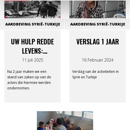
AARDBEVING SYRIË-TURKIJE
AARDBEVING SYRIË-TURKIJE
UW HULP REDDE
VERSLAG 1 JAAR
LEVENS:
EINDRAPPORT
11 Juli 2025
16 Februari 2024
SYRIË-TURKIJE 12-
Na 2 jaar maken we een
Verslag van de activiteiten in
12
stand van zaken op van de
Syrië en Turkije
acties die hiermee werden
ondernomen.