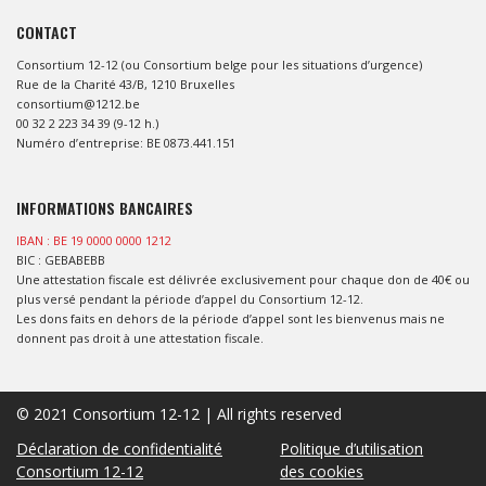
CONTACT
Consortium 12-12 (ou Consortium belge pour les situations d’urgence)
Rue de la Charité 43/B, 1210 Bruxelles
consortium@1212.be
00 32 2 223 34 39 (9-12 h.)
Numéro d’entreprise: BE 0873.441.151
INFORMATIONS BANCAIRES
IBAN : BE 19 0000 0000 1212
BIC : GEBABEBB
Une attestation fiscale est délivrée exclusivement pour chaque don de 40€ ou
plus versé pendant la période d’appel du Consortium 12-12.
Les dons faits en dehors de la période d’appel sont les bienvenus mais ne
donnent pas droit à une attestation fiscale.
© 2021 Consortium 12-12 | All rights reserved
Déclaration de confidentialité
Politique d’utilisation
Consortium 12-12
des cookies