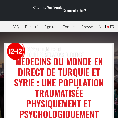
Séismes Vénézuela
Comment aider?
FAQ
Fiscalité
Sign up
Contact
Presse
NL
FR
MÉDECINS DU MONDE EN
DIRECT DE TURQUIE ET
SYRIE : UNE POPULATION
TRAUMATISÉE
PHYSIQUEMENT ET
PSYCHOLOGIQUEMENT