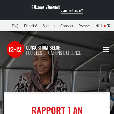
Séismes Vénézuela
Comment aider?
FAQ
Fiscalité
Sign up
Contact
Presse
NL
FR
RAPPORT 1 AN