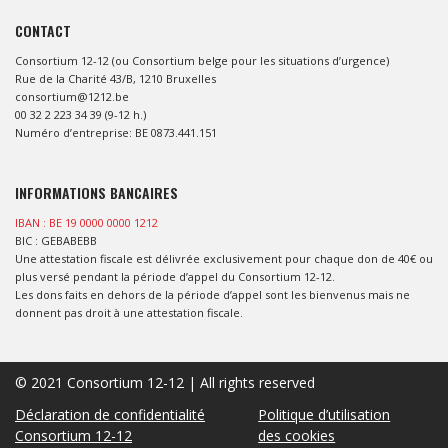
CONTACT
Consortium 12-12 (ou Consortium belge pour les situations d’urgence)
Rue de la Charité 43/B, 1210 Bruxelles
consortium@1212.be
00 32 2 223 34 39 (9-12 h.)
Numéro d’entreprise: BE 0873.441.151
INFORMATIONS BANCAIRES
IBAN : BE 19 0000 0000 1212
BIC : GEBABEBB
Une attestation fiscale est délivrée exclusivement pour chaque don de 40€ ou
plus versé pendant la période d’appel du Consortium 12-12.
Les dons faits en dehors de la période d’appel sont les bienvenus mais ne
donnent pas droit à une attestation fiscale.
© 2021 Consortium 12-12 | All rights reserved
Déclaration de confidentialité
Politique d’utilisation
Consortium 12-12
des cookies