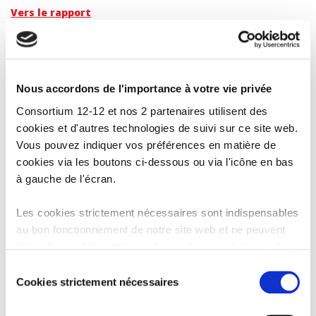
Vers le rapport
Nous accordons de l'importance à votre vie privée
Consortium 12-12 et nos 2 partenaires utilisent des
cookies et d'autres technologies de suivi sur ce site web.
Vous pouvez indiquer vos préférences en matière de
cookies via les boutons ci-dessous ou via l'icône en bas
à gauche de l'écran.
Photo: © Caritas Italie – Santina Morciano
Les cookies strictement nécessaires sont indispensables
au bon fonctionnement de notre site web et ne peuvent
ACTUALITÉS ASSOCIÉES
être refusés. Nous utilisons les cookies analytiques de
Google Analytics afin d’améliorer notre site web et nos
Sélection
services. Les cookies fonctionnels permettent de
Cookies strictement nécessaires
du
regarder les vidéos intégrées de YouTube et nous
consentement
autorisent à activer le filtre anti-spam Recaptcha. Nos