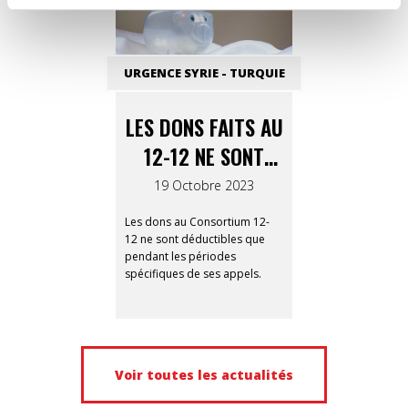
URGENCE SYRIE - TURQUIE
LES DONS FAITS AU
12-12 NE SONT
PLUS FISCALEMENT
19 Octobre 2023
DÉDUCTIBLES
Les dons au Consortium 12-
DEPUIS LE 1ER
12 ne sont déductibles que
pendant les périodes
AOÛT
spécifiques de ses appels.
Voir toutes les actualités