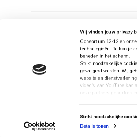
Wij vinden jouw privacy b
Consortium 12-12 en onze 
technologieën. Je kan je 
beneden in het scherm.
Strikt noodzakelijke cooki
OVER C
geweigerd worden. Wij geb
Consorti
website en dienstverlenin
organisa
video’s van YouTube kan a
coördine
natuurra
onze partners gebruiken m
gepersonaliseerde adverte
Toestemmingsselectie
Strikt noodzakelijke cooki
Details tonen
© 2021 Consortium 12-12 | All rights reserved