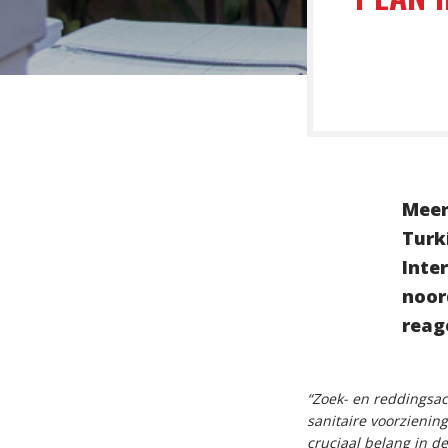
Meer
Turk
Inte
noor
reag
“Zoek- en reddingsac
sanitaire voorzienin
cruciaal belang in d