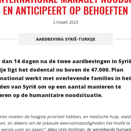
EN ANTICIPEERT OP BEHOEFTEN
2 maart 2023
AARDBEVING SYRIË-TURKIJE
 dan 14 dagen na de twee aardbevingen in Syri
ije ligt het dodental nu boven de 47.000. Plan
rnational werkt met overlevende families in he
den van Syrië om op een aantal manieren te
eren op de humanitaire noodsituatie.
ties moeten de hoogste prioriteit hebben, en medische hulp, voed
gen, en dekens om de ijskoude weersomstandigheden het hoofd te 
e eerste uren en dagen”
, aldus Unni Krishnan, de wereldwijde humanit