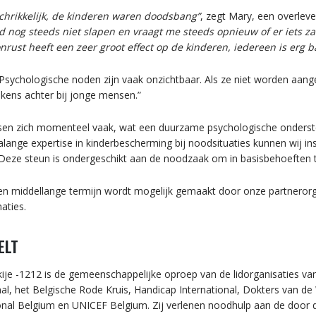
schrikkelijk, de kinderen waren doodsbang”
, zegt Mary, een overleve
d nog steeds niet slapen en vraagt me steeds opnieuw of er iets zal
rust heeft een zeer groot effect op de kinderen, iedereen is erg 
: “Psychologische noden zijn vaak onzichtbaar. Als ze niet worden aang
tekens achter bij jonge mensen.”
sen zich momenteel vaak, wat een duurzame psychologische onderste
lange expertise in kinderbescherming bij noodsituaties kunnen wij in
 Deze steun is ondergeschikt aan de noodzaak om in basisbehoeften t
en middellange termijn wordt mogelijk gemaakt door onze partnerorg
aties.
ELT
ije -1212 is de gemeenschappelijke oproep van de lidorganisaties va
onal, het Belgische Rode Kruis, Handicap International, Dokters van d
ional Belgium en UNICEF Belgium. Zij verlenen noodhulp aan de door