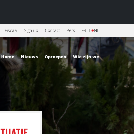
Fiscaal
Sign up
Contact
Pers
FR
NL
Home
Nieuws
Oproepen
Wie zijn we
TUATIE