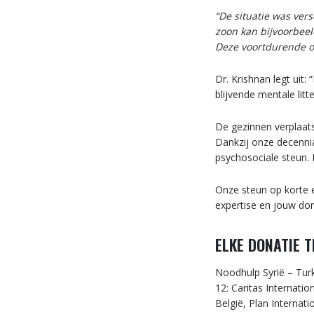
“De situatie was ver
zoon kan bijvoorbeel
Deze voortdurende on
Dr. Krishnan legt uit
blijvende mentale lit
De gezinnen verplaat
Dankzij onze decennia
psychosociale steun.
Onze steun op korte 
expertise en jouw don
ELKE DONATIE T
Noodhulp Syrië – Turk
12: Caritas Internati
België, Plan Internat