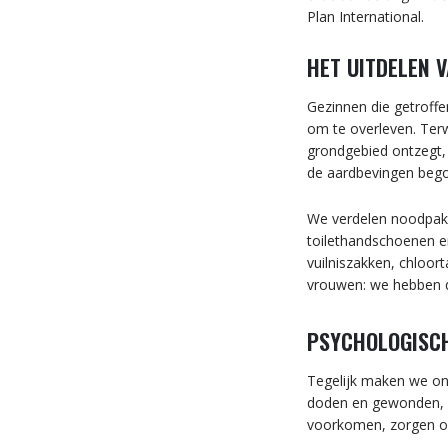
Plan International.
HET UITDELEN 
Gezinnen die getroffe
om te overleven. Terwi
grondgebied ontzegt, 
de aardbevingen begon
We verdelen noodpakk
toilethandschoenen e
vuilniszakken, chloor
vrouwen: we hebben 
PSYCHOLOGISCH
Tegelijk maken we on
doden en gewonden, p
voorkomen, zorgen onv