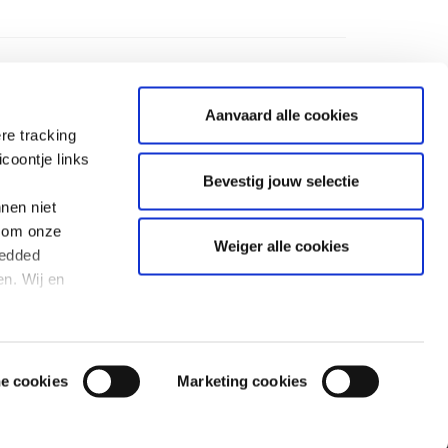
Aanvaard alle cookies
re tracking
coontje links
Bevestig jouw selectie
nen niet
BANKINFORMATIE
l om onze
Weiger alle cookies
ium voor
IBAN : BE 19 0000 0000 1212
bedded
BIC : GEBABEBB
n. Wij en
Een fiscaal attest wordt uitsluitend afgeleverd
voor giften van €40 of meer die worden gestort
tijdens de periode van een oproep van het
51
Consortium 12-12.
Giften die niet tijdens een oproepperiode
worden gedaan, zijn altijd welkom maar geven
he cookies
Marketing cookies
geen recht op een fiscaal attest.