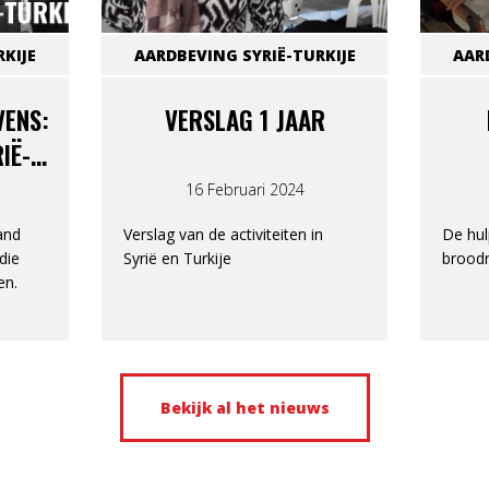
KIJE
AARDBEVING SYRIË-TURKIJE
AAR
VENS:
VERSLAG 1 JAAR
IË-
16 Februari 2024
and
Verslag van de activiteiten in
De hulp
die
Syrië en Turkije
broodn
en.
Bekijk al het nieuws