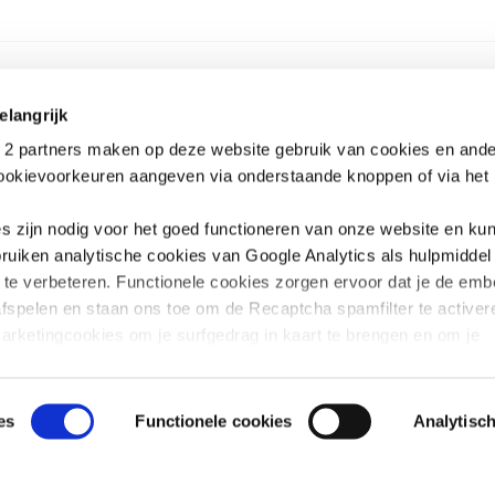
elangrijk
2 partners maken op deze website gebruik van cookies en ande
cookievoorkeuren aangeven via onderstaande knoppen of via het i
es zijn nodig voor het goed functioneren van onze website en kun
ONSORTIUM 12-12
CONTACT
ruiken analytische cookies van Google Analytics als hulpmidde
um 12-12 verenigt 5 humanitaire
Consortium 12-12 (of Belgisch Consort
g te verbeteren. Functionele cookies zorgen ervoor dat je de em
ties die hun fondsenwerving in België
Noodhulpsituaties)
fspelen en staan ons toe om de Recaptcha spamfilter te activere
ren tijdens ernstige crises of
Liefdadigheidsstraat 43/B, 1210 Brussel
mpen in het globale Zuiden.
consortium@1212.be
arketingcookies om je surfgedrag in kaart te brengen en om je
00 32 2 223 34 39 (9-12 u).
nties te tonen. Lees er meer over in onze
Privacy Policy
.
Ondernemingsnummer: BE 0873.441.1
es
Functionele cookies
Analytisc
Privacy beleid
Wijzig cookievoorkeuren