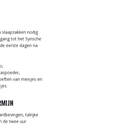
n slaapzakken nodig
egang tot het Syrische
 de eerste dagen na
o,
waspoeder,
oeften van meisjes en
jes.
RMIJN
dbevingen, talrijke
m de twee uur