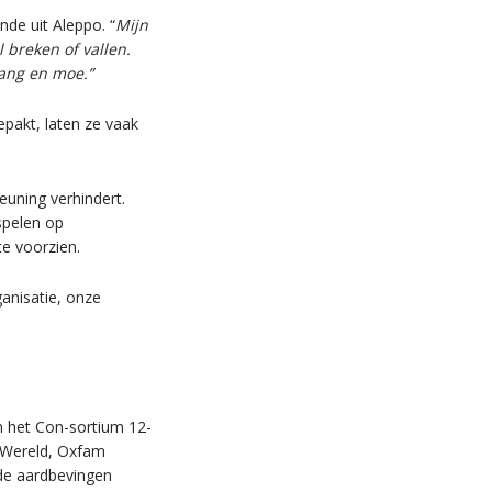
nde uit Aleppo. “
Mijn
 breken of vallen.
bang en moe.”
epakt, laten ze vaak
uning verhindert.
spelen op
e voorzien.
anisatie, onze
n het Con-sortium 12-
e Wereld, Oxfam
 de aardbevingen