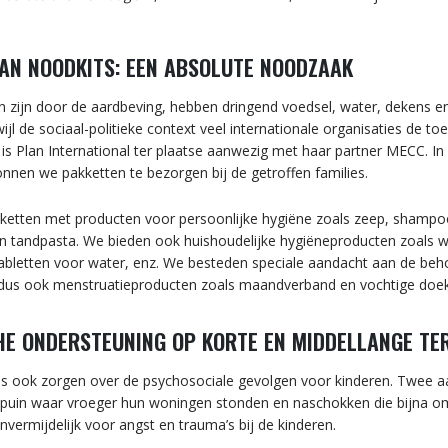
VAN NOODKITS: EEN ABSOLUTE NOODZAAK
n zijn door de aardbeving, hebben dringend voedsel, water, dekens e
jl de sociaal-politieke context veel internationale organisaties de to
is Plan International ter plaatse aanwezig met haar partner MECC. In
nen we pakketten te bezorgen bij de getroffen families.
etten met producten voor persoonlijke hygiëne zoals zeep, shampo
n tandpasta. We bieden ook huishoudelijke hygiëneproducten zoals 
tabletten voor water, enz. We besteden speciale aandacht aan de beh
dus ook menstruatieproducten zoals maandverband en vochtige doek
E ONDERSTEUNING OP KORTE EN MIDDELLANGE TE
s ook zorgen over de psychosociale gevolgen voor kinderen. Twee aar
uin waar vroeger hun woningen stonden en naschokken die bijna o
ermijdelijk voor angst en trauma’s bij de kinderen.