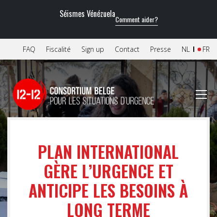
Séismes Vénézuela
Comment aider?
FAQ
Fiscalité
Sign up
Contact
Presse
NL
FR
PLAN INTERNATIONAL
GÈRE L’URGENCE ET
ANTICIPE LES BESOINS À
LONG TERME