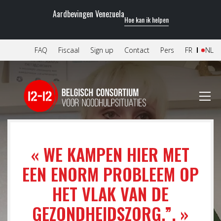
Aardbevingen Venezuela
Hoe kan ik helpen
FAQ
Fiscaal
Sign up
Contact
Pers
FR
NL
« WE KAMPEN HIER MET
EEN ENORM PROBLEEM OP
HET VLAK VAN DE
GEZONDHEIDSZORG.”. »