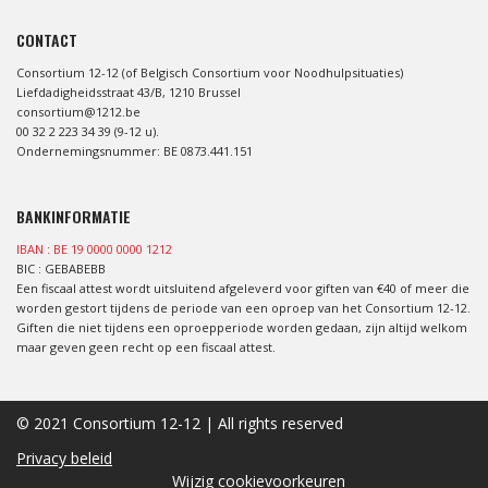
CONTACT
Consortium 12-12 (of Belgisch Consortium voor Noodhulpsituaties)
Liefdadigheidsstraat 43/B, 1210 Brussel
consortium@1212.be
00 32 2 223 34 39 (9-12 u).
Ondernemingsnummer: BE 0873.441.151
BANKINFORMATIE
IBAN : BE 19 0000 0000 1212
BIC : GEBABEBB
Een fiscaal attest wordt uitsluitend afgeleverd voor giften van €40 of meer die
worden gestort tijdens de periode van een oproep van het Consortium 12-12.
Giften die niet tijdens een oproepperiode worden gedaan, zijn altijd welkom
maar geven geen recht op een fiscaal attest.
© 2021 Consortium 12-12 | All rights reserved
Privacy beleid
Wijzig cookievoorkeuren