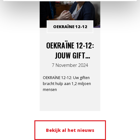
OEKRAÏNE 12-12
OEKRAÏNE 12-12:
JOUW GIFT
BRACHT HULP AAN
7 November 2024
1,2 MILJOEN
OEKRAÏNE 12-12: Uw giften
MENSEN
bracht hulp aan 1,2 miljoen
mensen
Bekijk al het nieuws