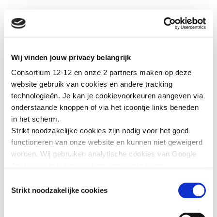
OEKRAINE 12-12 is een gezamenlijke oproep van het Belgische
Consortium voor Noodhulpsituaties waaronder Caritas
International, la Croix-Rouge de Belgique/Rode Kruis –
Vlaanderen, Dokters van de Wereld, Handicap International
Wij vinden jouw privacy belangrijk
België, Oxfam België, Plan International België en UNICEF
België. Zij bieden hulp aan de slachtoffers van het geweld in
Consortium 12-12 en onze 2 partners maken op deze
Oekraine ter plaatse en in de buurlanden
website gebruik van cookies en andere tracking
technologieën. Je kan je cookievoorkeuren aangeven via
Het helpen van slachtoffers van het geweld kan nog tot 31
onderstaande knoppen of via het icoontje links beneden
december 2022 via een online storting of via een overschrijving
in het scherm.
op het nummer BE19 0000 0000 1212
Strikt noodzakelijke cookies zijn nodig voor het goed
functioneren van onze website en kunnen niet geweigerd
worden. Wij gebruiken analytische cookies van Google
Analytics als hulpmiddel om onze website en
GERELATEERD NIEUWS
dienstverlening te verbeteren. Functionele cookies
Toestemmingsselectie
zorgen ervoor dat je de embedded video’s van YouTube
Strikt noodzakelijke cookies
kan afspelen en staan ons toe om de Recaptcha
spamfilter te activeren. Wij en onze partners gebruiken