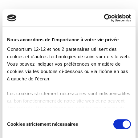
UKRAINE 12-12
est l’appel commun des organisations
membres du Consortium 12-12 : Caritas International, la
Croix-Rouge de Belgique, Handicap International, Médecins
du Monde, Oxfam-Solidarité, Plan International Belgique et
UNICEF Belgique. Elles apportent une aide d’urgence aux
Nous accordons de l'importance à votre vie privée
populations ukrainiennes affectées par les violences, en
Consortium 12-12 et nos 2 partenaires utilisent des
Ukraine et dans les pays voisins.
cookies et d'autres technologies de suivi sur ce site web.
Vous pouvez indiquer vos préférences en matière de
Ensemble, aidons les victimes des violences. Soutenez-nous
cookies via les boutons ci-dessous ou via l'icône en bas
en faisant un don en ligne ou par virement au BE19 0000
à gauche de l'écran.
0000 12-12.
Les cookies strictement nécessaires sont indispensables
au bon fonctionnement de notre site web et ne peuvent
ACTUALITÉS ASSOCIÉES
être refusés. Nous utilisons les cookies analytiques de
Google Analytics afin d’améliorer notre site web et nos
Sélection
services. Les cookies fonctionnels permettent de
Cookies strictement nécessaires
du
regarder les vidéos intégrées de YouTube et nous
consentement
autorisent à activer le filtre anti-spam Recaptcha. Nos