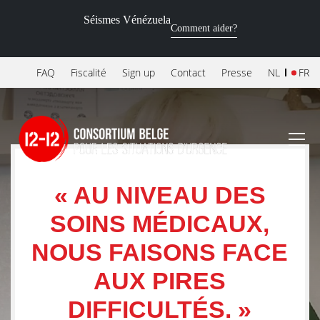
Séismes Vénézuela
Comment aider?
FAQ
Fiscalité
Sign up
Contact
Presse
NL
FR
« AU NIVEAU DES
SOINS MÉDICAUX,
NOUS FAISONS FACE
AUX PIRES
DIFFICULTÉS. »