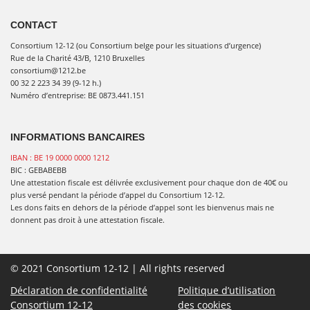
CONTACT
Consortium 12-12 (ou Consortium belge pour les situations d’urgence)
Rue de la Charité 43/B, 1210 Bruxelles
consortium@1212.be
00 32 2 223 34 39 (9-12 h.)
Numéro d’entreprise: BE 0873.441.151
INFORMATIONS BANCAIRES
IBAN : BE 19 0000 0000 1212
BIC : GEBABEBB
Une attestation fiscale est délivrée exclusivement pour chaque don de 40€ ou
plus versé pendant la période d’appel du Consortium 12-12.
Les dons faits en dehors de la période d’appel sont les bienvenus mais ne
donnent pas droit à une attestation fiscale.
© 2021 Consortium 12-12 | All rights reserved
Déclaration de confidentialité
Politique d’utilisation
Consortium 12-12
des cookies