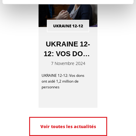
UKRAINE 12-12
UKRAINE 12-
12: VOS DONS
ONT AIDÉ 1,2
7 Novembre 2024
MILLION DE
UKRAINE 12-12: Vos dons
ont aidé 1,2 million de
PERSONNES
personnes
Voir toutes les actualités