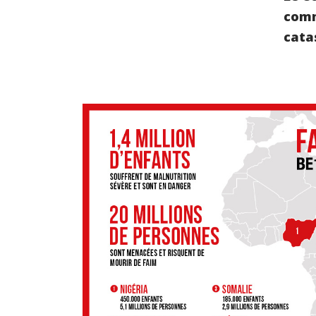
comm
cata