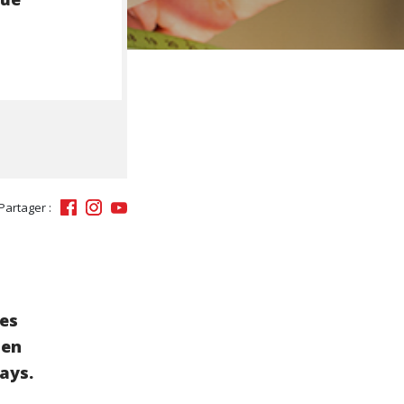
Partager :
nes
 en
ays.