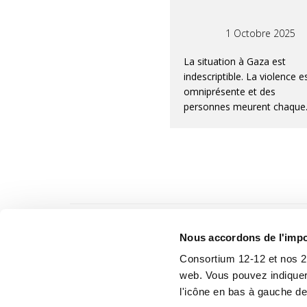
1 Octobre 2025
La situation à Gaza est
indescriptible. La violence e
omniprésente et des
personnes meurent chaque
jour, d’autres sont graveme
blessées. De plus, la famin
affaiblit davantage l’entière
de la population gazaouie. 
cinq organisations membre
Consortium 12-12 – Caritas
International, Handicap
International, Médecins du
Nous accordons de l'impor
Monde, Oxfam Belgique et
Plan International – s’uniss
Consortium 12-12 et nos 2 p
pour lancer un appel urgent 
web. Vous pouvez indiquer
aidez la population à Gaza,
l'icône en bas à gauche de
maintenant.