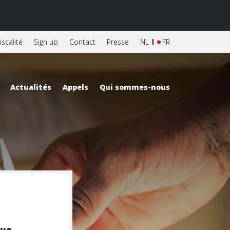
iscalité
Sign up
Contact
Presse
NL
FR
Actualités
Appels
Qui sommes-nous
que