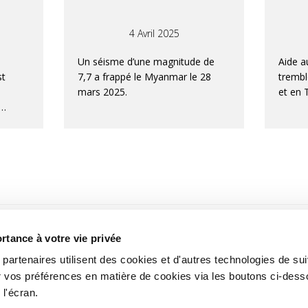
4 Avril 2025
Un séisme d’une magnitude de
Aide a
st
7,7 a frappé le Myanmar le 28
trembl
mars 2025.
et en 
nt
e
té
Les
s du
tance à votre vie privée
ent
artenaires utilisent des cookies et d'autres technologies de suiv
:
 vos préférences en matière de cookies via les boutons ci-dess
 dès
 l'écran.