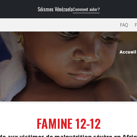
Séismes Vénézuela
Comment aider?
FAQ
F
Accueil
FAMINE 12-12
de aux victimes de malnutrition sévère en Afri