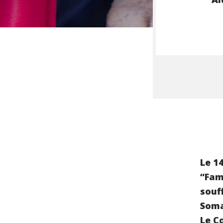
Le 1
“Fam
souf
Soma
Le C