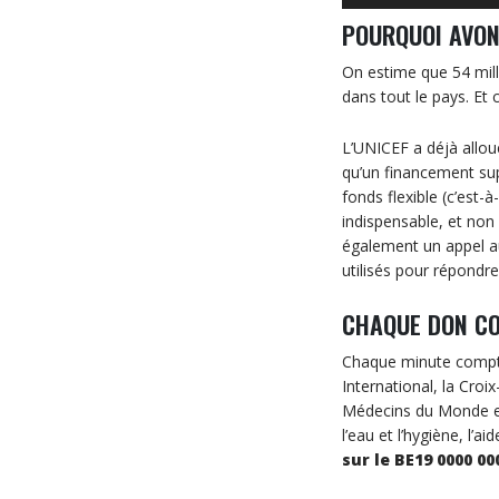
POURQUOI AVON
On estime que 54 mil
dans tout le pays. Et
L’UNICEF a déjà alloué
qu’un financement sup
fonds flexible (c’est-
indispensable, et non
également un appel au
utilisés pour répondr
CHAQUE DON C
Chaque minute compte
International, la Croi
Médecins du Monde et 
l’eau et l’hygiène, l’a
sur le BE19 0000 00