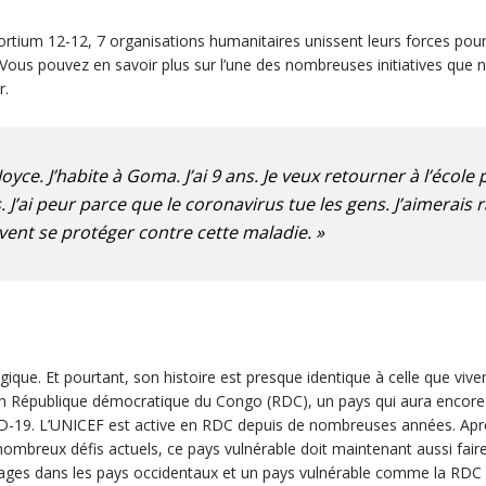
tium 12-12, 7 organisations humanitaires unissent leurs forces pour
 Vous pouvez en savoir plus sur l’une des nombreuses initiatives qu
r.
Joyce. J’habite à Goma. J’ai 9 ans. Je veux retourner à l’école
 J’ai peur parce que le coronavirus tue les gens. J’aimerais
ivent se protéger contre cette maladie. »
elgique. Et pourtant, son histoire est presque identique à celle que vive
n République démocratique du Congo (RDC), un pays qui aura encore p
ID-19. L’UNICEF est active en RDC depuis de nombreuses années. Aprè
breux défis actuels, ce pays vulnérable doit maintenant aussi faire
avages dans les pays occidentaux et un pays vulnérable comme la RDC