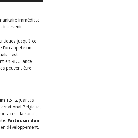
manitaire immédiate
 intervenir.
ritiques jusqu’à ce
 l’on appelle un
els il est
ant en RDC lance
nds peuvent être
um 12-12 (Caritas
ternational Belgique,
itaires : la santé,
ité.
Faites un don
s en développement.