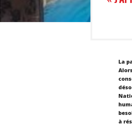
La p
Alor
cons
déso
Natio
huma
beso
à ré