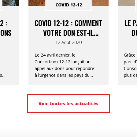
COVID 12-12
2 :
COVID 12-12 : COMMENT
LE P
DONS
VOTRE DON EST-IL
D
UTILISÉ?
12 Août 2020
m
Le 24 avril dernier, le
Grâce 
Consortium 12-12 lançait un
parc d’
e
appel aux dons pour répondre
Consor
us
à l’urgence dans les pays du
plus d
Sud les plus fragiles touchés
cadre 
par la pandémie de la COVID-
12.
19.
Voir toutes les actualités