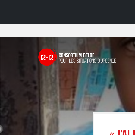
« J’A