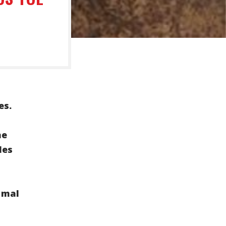
es.
he
les
s
 mal