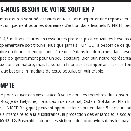
S-NOUS BESOIN DE VOTRE SOUTIEN ?
lions d’euros sont nécessaires en RDC pour apporter une réponse hu
 ce, uniquement pour les domaines d’action dans lesquels l’UNICEF peut
 4,6 millions d’euros en ressources propres pour couvrir les besoins c
plémentaire soit trouvé. Plus que jamais, l’UNICEF a besoin de ce que
à-dire un financement qui peut être utilisé dans les domaines dans lesqu
 pas obligatoirement pour un seul secteur). Bien sûr, notre représent
x dons en nature, mais le soutien financier est important car ces fo
e aux besoins immédiats de cette population vulnérable.
OMPTE
 pour sauver des vies. Grâce à votre don, les membres du Consorti
x-Rouge de Belgique, Handicap International, Oxfam-Solidarité, Plan In
UNICEF Belgique) peuvent apporter leur soutien dans 5 secteurs prior
ide alimentaire et à la subsistance, la protection des enfants et la scolar
00 12-12.
Ensemble, aidons les victimes du coronavirus dans les pay