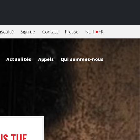
iscalité
Sign up
Contact
Presse
NL
FR
Actualités
Appels
Qui sommes-nous
US TUE