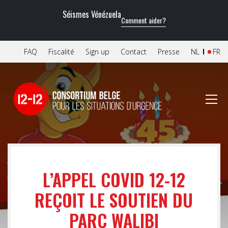
Séismes Vénézuela
Comment aider?
FAQ
Fiscalité
Sign up
Contact
Presse
NL
FR
L’APPEL COVID 12-12
REÇOIT LE SOUTIEN DU
PARC WALIBI