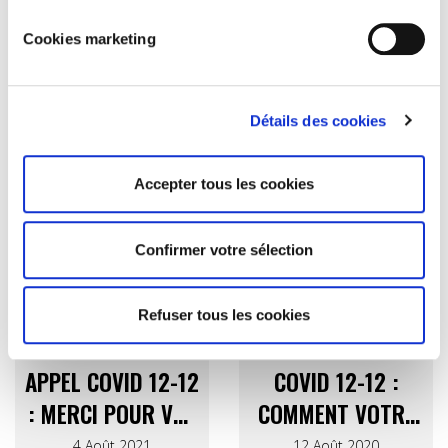
Cookies marketing
PHOTO © WALIBI
Détails des cookies
ACTUALITÉS ASSOCIÉES
Accepter tous les cookies
Confirmer votre sélection
Refuser tous les cookies
COVID 12-12
COVID 12-12
APPEL COVID 12-12
COVID 12-12 :
: MERCI POUR VOS
COMMENT VOTRE
DONS
DON EST-IL
4 Août 2021
12 Août 2020