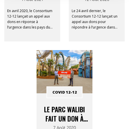
UTILISÉ?
En avril 2020, le Consortium
Le 24 avril dernier, le
12-12 lançait un appel aux
Consortium 12-12 lançait un
dons en réponse à
appel aux dons pour
l’urgence dans les pays du
répondre à l’urgence dans
Sud les plus fragiles touchés
les pays du Sud les plus
par la pandémie de la
fragiles touchés par la
Covid-19.
pandémie de la COVID-19.
COVID 12-12
LE PARC WALIBI
FAIT UN DON À
COVID 12-12
7 Août 2020