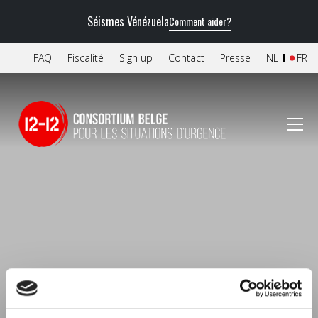
Séismes Vénézuela
Comment aider?
FAQ
Fiscalité
Sign up
Contact
Presse
NL
FR