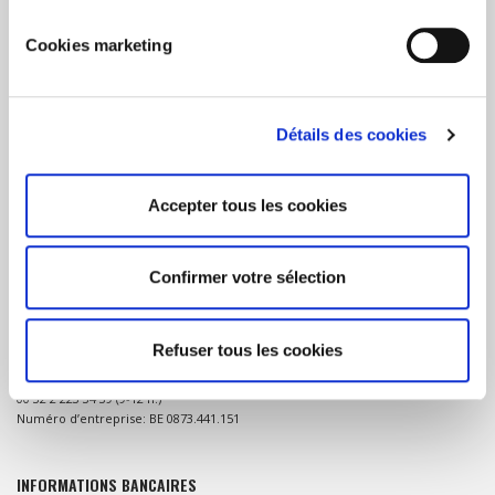
Cookies marketing
A PROPOS DU CONSORTIUM 12-12
Détails des cookies
Le Consortium 12-12 unit 5 organisations humanitaires qui se coordonnent
pour la récolte de fonds en Belgique lors de graves crises ou catastrophes
naturelles dans les pays en développement.
Accepter tous les cookies
Confirmer votre sélection
CONTACT
Consortium 12-12 (ou Consortium belge pour les situations d’urgence)
Refuser tous les cookies
Rue de la Charité 43/B, 1210 Bruxelles
consortium@1212.be
00 32 2 223 34 39 (9-12 h.)
Numéro d’entreprise: BE 0873.441.151
INFORMATIONS BANCAIRES