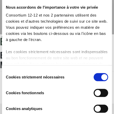
Nous accordons de l'importance à votre vie privée
Consortium 12-12 et nos 2 partenaires utilisent des
cookies et d'autres technologies de suivi sur ce site web.
Vous pouvez indiquer vos préférences en matière de
cookies via les boutons ci-dessous ou via l'icône en bas
ÉTIQUETTE :
BEYROUTH
à gauche de l'écran.
BEYROUTH : NOS ORGANISATIONS
Les cookies strictement nécessaires sont indispensables
au bon fonctionnement de notre site web et ne peuvent
MEMBRES SE MOBILISENT
être refusés. Nous utilisons les cookies analytiques de
Google Analytics afin d’améliorer notre site web et nos
Sélection
services. Les cookies fonctionnels permettent de
Cookies strictement nécessaires
du
regarder les vidéos intégrées de YouTube et nous
consentement
autorisent à activer le filtre anti-spam Recaptcha. Nos
Cookies fonctionnels
partenaires utilisent des cookies marketing pour vous
montrer des publicités personnalisées. Vous pouvez
consulter tous les détails dans notre
Politique Cookies
.
Cookies analytiques