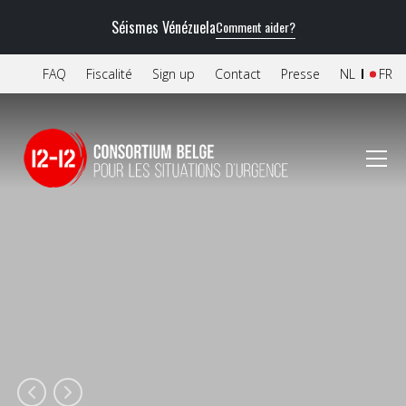
Séismes Vénézuela
Comment aider?
FAQ
Fiscalité
Sign up
Contact
Presse
NL
FR