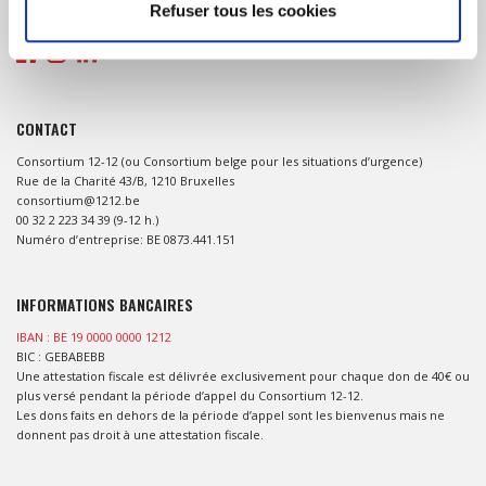
Refuser tous les cookies
naturelles dans les pays en développement.
CONTACT
Consortium 12-12 (ou Consortium belge pour les situations d’urgence)
Rue de la Charité 43/B, 1210 Bruxelles
consortium@1212.be
00 32 2 223 34 39 (9-12 h.)
Numéro d’entreprise: BE 0873.441.151
INFORMATIONS BANCAIRES
IBAN : BE 19 0000 0000 1212
BIC : GEBABEBB
Une attestation fiscale est délivrée exclusivement pour chaque don de 40€ ou
plus versé pendant la période d’appel du Consortium 12-12.
Les dons faits en dehors de la période d’appel sont les bienvenus mais ne
donnent pas droit à une attestation fiscale.