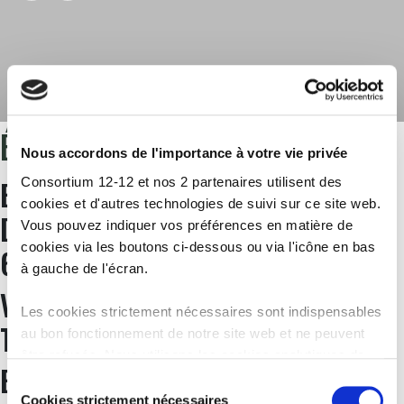
ÉTIQUETTE :
DON
Nous accordons de l'importance à votre vie privée
EN 2020, UNE RÉDUCTION
Consortium 12-12 et nos 2 partenaires utilisent des
cookies et d'autres technologies de suivi sur ce site web.
D’IMPÔTS EXCEPTIONNELLE DE
Vous pouvez indiquer vos préférences en matière de
cookies via les boutons ci-dessous ou via l'icône en bas
60%
à gauche de l'écran.
VOTRE ATTESTATION FISCALE SUR
Les cookies strictement nécessaires sont indispensables
TAX-ON-WEB
au bon fonctionnement de notre site web et ne peuvent
être refusés. Nous utilisons les cookies analytiques de
ENVOI DES ATTESTATIONS
Google Analytics afin d’améliorer notre site web et nos
Sélection
services. Les cookies fonctionnels permettent de
Cookies strictement nécessaires
du