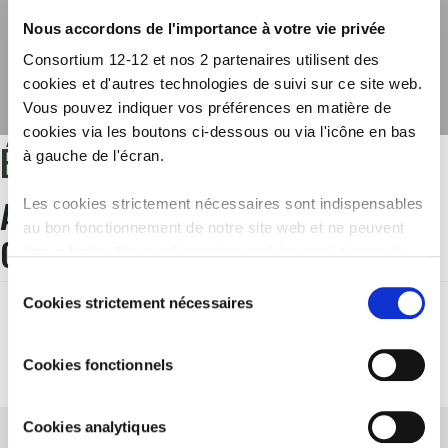
Nous accordons de l'importance à votre vie privée
Consortium 12-12 et nos 2 partenaires utilisent des
cookies et d'autres technologies de suivi sur ce site web.
Vous pouvez indiquer vos préférences en matière de
cookies via les boutons ci-dessous ou via l'icône en bas
ÉTIQUETTE :
FRANCE
à gauche de l'écran.
ALLIANCE URGENCES : 6
Les cookies strictement nécessaires sont indispensables
au bon fonctionnement de notre site web et ne peuvent
ORGANISATIONS, 1 CRISE, 1 DON
être refusés. Nous utilisons les cookies analytiques de
Google Analytics afin d’améliorer notre site web et nos
Sélection
services. Les cookies fonctionnels permettent de
Cookies strictement nécessaires
du
regarder les vidéos intégrées de YouTube et nous
consentement
autorisent à activer le filtre anti-spam Recaptcha. Nos
Cookies fonctionnels
partenaires utilisent des cookies marketing pour vous
montrer des publicités personnalisées. Vous pouvez
consulter tous les détails dans notre
Politique Cookies
.
Cookies analytiques