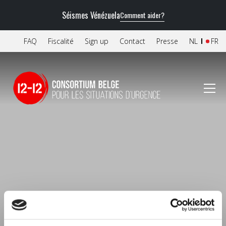
Séismes Vénézuela
Comment aider?
FAQ
Fiscalité
Sign up
Contact
Presse
NL
FR