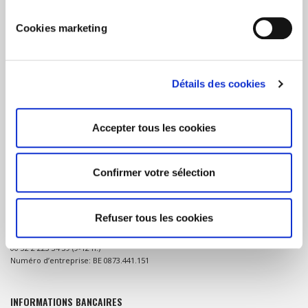
Cookies marketing
A PROPOS DU CONSORTIUM 12-12
Détails des cookies
Le Consortium 12-12 unit 5 organisations humanitaires qui se coordonnent
pour la récolte de fonds en Belgique lors de graves crises ou catastrophes
naturelles dans les pays en développement.
Accepter tous les cookies
Confirmer votre sélection
CONTACT
Consortium 12-12 (ou Consortium belge pour les situations d’urgence)
Refuser tous les cookies
Rue de la Charité 43/B, 1210 Bruxelles
consortium@1212.be
00 32 2 223 34 39 (9-12 h.)
Numéro d’entreprise: BE 0873.441.151
INFORMATIONS BANCAIRES