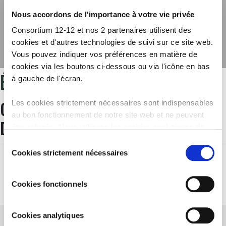
Nous accordons de l'importance à votre vie privée
Consortium 12-12 et nos 2 partenaires utilisent des
cookies et d'autres technologies de suivi sur ce site web.
Vous pouvez indiquer vos préférences en matière de
cookies via les boutons ci-dessous ou via l'icône en bas
ÉTIQUETTE :
HAÏTI
à gauche de l'écran.
CAMPAGNE HAÏTI LAVI, 10 ANS
Les cookies strictement nécessaires sont indispensables
au bon fonctionnement de notre site web et ne peuvent
DÉJÀ
être refusés. Nous utilisons les cookies analytiques de
Google Analytics afin d’améliorer notre site web et nos
Sélection
services. Les cookies fonctionnels permettent de
Cookies strictement nécessaires
du
regarder les vidéos intégrées de YouTube et nous
consentement
autorisent à activer le filtre anti-spam Recaptcha. Nos
Cookies fonctionnels
partenaires utilisent des cookies marketing pour vous
montrer des publicités personnalisées. Vous pouvez
consulter tous les détails dans notre
Politique Cookies
.
Cookies analytiques