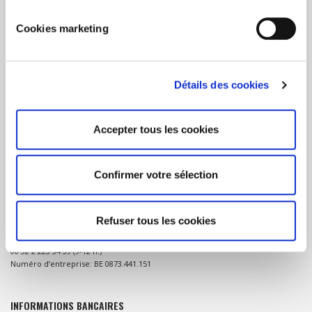
Cookies marketing
A PROPOS DU CONSORTIUM 12-12
Détails des cookies
Le Consortium 12-12 unit 5 organisations humanitaires qui se coordonnent
pour la récolte de fonds en Belgique lors de graves crises ou catastrophes
naturelles dans les pays en développement.
Accepter tous les cookies
Confirmer votre sélection
CONTACT
Consortium 12-12 (ou Consortium belge pour les situations d’urgence)
Refuser tous les cookies
Rue de la Charité 43/B, 1210 Bruxelles
consortium@1212.be
00 32 2 223 34 39 (9-12 h.)
Numéro d’entreprise: BE 0873.441.151
INFORMATIONS BANCAIRES