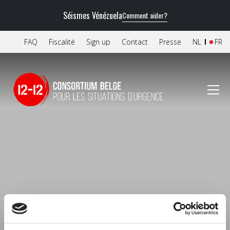
Séismes Vénézuela
Comment aider?
FAQ
Fiscalité
Sign up
Contact
Presse
NL
FR