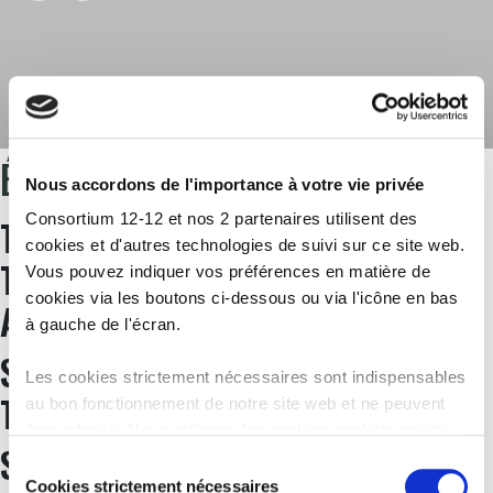
ÉTIQUETTE :
INDONÉSIE
Nous accordons de l'importance à votre vie privée
Consortium 12-12 et nos 2 partenaires utilisent des
TREMBLEMENT DE TERRE ET
cookies et d'autres technologies de suivi sur ce site web.
TSUNAMI EN INDONÉSIE : 1 AN
Vous pouvez indiquer vos préférences en matière de
cookies via les boutons ci-dessous ou via l'icône en bas
APRÈS
à gauche de l'écran.
SURVIVRE AU SÉISME :
Les cookies strictement nécessaires sont indispensables
TÉMOIGNAGE (PARTIE 2)
au bon fonctionnement de notre site web et ne peuvent
être refusés. Nous utilisons les cookies analytiques de
SURVIVRE AU SÉISME :
Google Analytics afin d’améliorer notre site web et nos
Sélection
services. Les cookies fonctionnels permettent de
Cookies strictement nécessaires
du