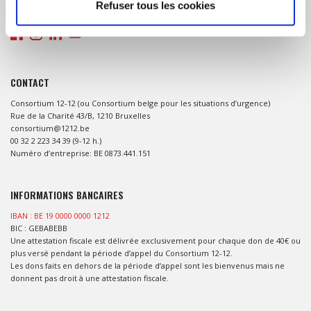
Refuser tous les cookies
naturelles dans les pays en développement.
CONTACT
Consortium 12-12 (ou Consortium belge pour les situations d’urgence)
Rue de la Charité 43/B, 1210 Bruxelles
consortium@1212.be
00 32 2 223 34 39 (9-12 h.)
Numéro d’entreprise: BE 0873.441.151
INFORMATIONS BANCAIRES
IBAN : BE 19 0000 0000 1212
BIC : GEBABEBB
Une attestation fiscale est délivrée exclusivement pour chaque don de 40€ ou
plus versé pendant la période d’appel du Consortium 12-12.
Les dons faits en dehors de la période d’appel sont les bienvenus mais ne
donnent pas droit à une attestation fiscale.