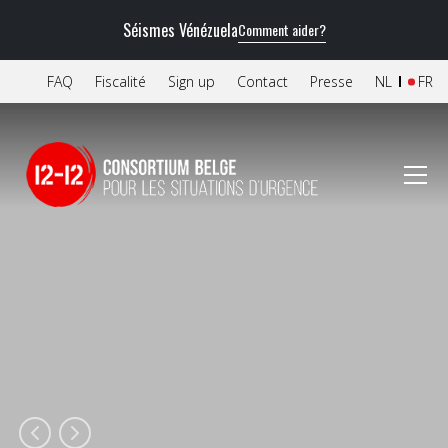
Séismes Vénézuela
Comment aider?
FAQ
Fiscalité
Sign up
Contact
Presse
NL
FR