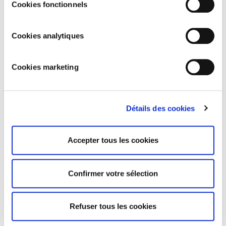
Cookies fonctionnels
partenaires utilisent des cookies marketing pour vous
montrer des publicités personnalisées. Vous pouvez
consulter tous les détails dans notre
Politique Cookies
.
Cookies analytiques
Cookies marketing
Détails des cookies
Accepter tous les cookies
ACTUALITÉS ASSOCIÉES
Confirmer votre sélection
Refuser tous les cookies