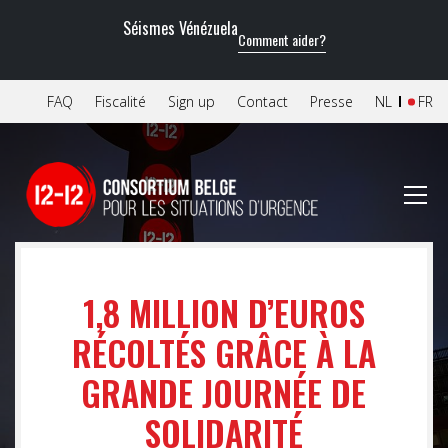
Séismes Vénézuela
Comment aider?
FAQ
Fiscalité
Sign up
Contact
Presse
NL
FR
1,8 MILLION D’EUROS
RÉCOLTÉS GRÂCE À LA
GRANDE JOURNÉE DE
SOLIDARITÉ