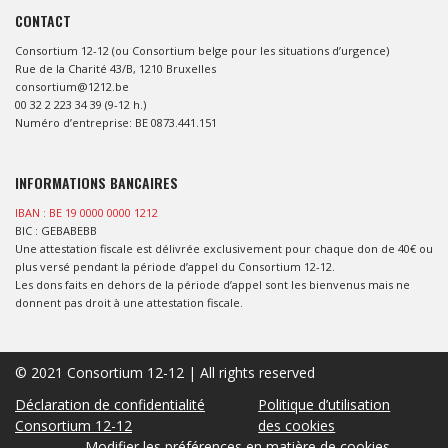
CONTACT
Consortium 12-12 (ou Consortium belge pour les situations d’urgence)
Rue de la Charité 43/B, 1210 Bruxelles
consortium@1212.be
00 32 2 223 34 39 (9-12 h.)
Numéro d’entreprise: BE 0873.441.151
INFORMATIONS BANCAIRES
IBAN : BE 19 0000 0000 1212
BIC : GEBABEBB
Une attestation fiscale est délivrée exclusivement pour chaque don de 40€ ou
plus versé pendant la période d’appel du Consortium 12-12.
Les dons faits en dehors de la période d’appel sont les bienvenus mais ne
donnent pas droit à une attestation fiscale.
© 2021 Consortium 12-12 | All rights reserved
Déclaration de confidentialité
Politique d’utilisation
Consortium 12-12
des cookies
Modifier les préférences en matière de cookies