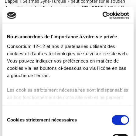
L’appel « Séismes Syrie-Turquie » peut compter sur le soutien
des médias et des directions suivants : RTL, RTBF, LN24, LN-
Radio, N-Group, Groupe Rossel, Sud Media, AB3, La Première,
Musiq3, VivaCité, Viva+, Tipik, Classic 21, Tarmac, JAM, Radio
Contact, Nostalgie, NRJ, Nostalgie+, NRJ+, Chérie, , Fun radio,
Roularta, JC Decaux, Clear Channel, Transfer, VRT, DPG et SBS.
Nous accordons de l'importance à votre vie privée
Consortium 12-12 et nos 2 partenaires utilisent des
cookies et d'autres technologies de suivi sur ce site web.
Vous pouvez indiquer vos préférences en matière de
cookies via les boutons ci-dessous ou via l'icône en bas
à gauche de l'écran.
Les cookies strictement nécessaires sont indispensables
au bon fonctionnement de notre site web et ne peuvent
être refusés. Nous utilisons les cookies analytiques de
Google Analytics afin d’améliorer notre site web et nos
Sélection
services. Les cookies fonctionnels permettent de
Cookies strictement nécessaires
du
regarder les vidéos intégrées de YouTube et nous
consentement
autorisent à activer le filtre anti-spam Recaptcha. Nos