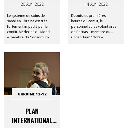
NOUS FAISONS
NOTRE MAISON
20 Avril 2022
14 Avril 2022
FACE AUX PIRES
ONT ÉTÉ
Le système de soins de
Depuis les premières
DIFFICULTÉS. »
TOUCHÉES PAR LES
santé en Ukraine est très
heures du conflit, le
fortement impacté par le
personnel et les volontaires
BALLES. »
conflit. Médecins du Monde
de Caritas – membre du
– membre du Consortium
Consortium 12-12 –
12-12 – appuie le personnel
fournissent plusieurs
médical, les hôpitaux et les
formes d’aide humanitaire
patient.e.s qui se trouvent
en Ukraine et dans les pays
sur place.
limitrophes.
UKRAINE 12-12
PLAN
INTERNATIONAL