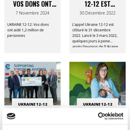
VOS DONS ONT
12-12 EST
AIDÉ 1,2 MILLION
CLÔTURÉ :
7 Novembre 2024
30 Décembre 2022
DE PERSONNES
MERCI POUR VOS
UKRAINE 12-12: Vos dons
L’appel Ukraine 12-12 est
DONS !
ont aidé 1,2 million de
clôturé le 31 décembre
personnes
2022. Lancé le 3 mars 2022,
quelques jours à peine
après l’invasion de l’Ukraine
par les troupes russes,
Ukraine 12-12 a récolté
30.459.838 € (en date du 21
décembre 2022). 30 millions
d’euros ont déjà été versés
aux sept organisations
membres du Consortium.
Un immense merci à tous
nos donateurs !
UKRAINE 12-12
UKRAINE 12-12
UKRAINE 12-12 :
UKRAINE 12-12: