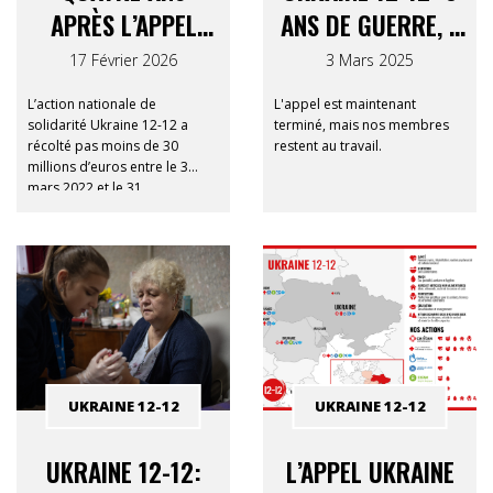
APRÈS L’APPEL
ANS DE GUERRE, 1
UKRAINE 12-12 :
DÉSASTRE
17 Février 2026
3 Mars 2025
CE QUE VOTRE
HUMANITAIRE
L’action nationale de
L'appel est maintenant
SOUTIEN A RENDU
solidarité Ukraine 12-12 a
terminé, mais nos membres
récolté pas moins de 30
restent au travail.
POSSIBLE
millions d’euros entre le 3
mars 2022 et le 31
décembre 2022. Il s’agit du
deuxième montant le plus
élevé jamais obtenu par le
Consortium 12-12, après
l’appel pour le tsunami de
2004-2005
UKRAINE 12-12
UKRAINE 12-12
UKRAINE 12-12:
L’APPEL UKRAINE