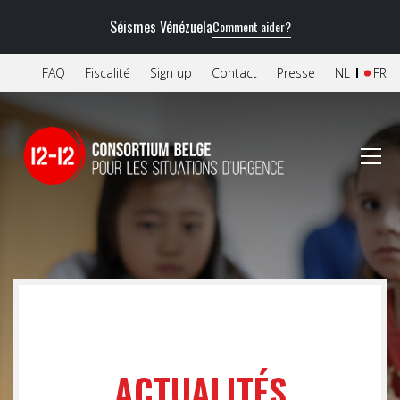
Séismes Vénézuela
Comment aider?
FAQ
Fiscalité
Sign up
Contact
Presse
NL
FR
ACTUALITÉS