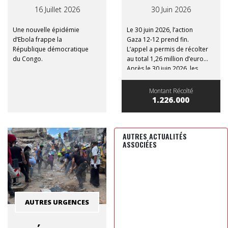
16 Juillet 2026
30 Juin 2026
Une nouvelle épidémie
Le 30 juin 2026, l’action
d’Ebola frappe la
Gaza 12-12 prend fin.
République démocratique
L’appel a permis de récolter
du Congo.
au total 1,26 million d’euros.
Après le 30 juin 2026, les
dons versés à l’action Gaza
12-12 ne donneront plus
Montant Récolté
droit à une attestation
1.226.000
fiscale.
AUTRES ACTUALITÉS
ASSOCIÉES
AUTRES URGENCES