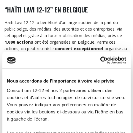
“HAÏTI LAVI 12-12” EN BELGIQUE
Haïti Lavi 12-12 a bénéficié d’un large soutien de la part du
public belge, des médias, des autorités et des entreprises. Via
cet appel et grâce à la forte mobilisation des médias, près de
1.000 actions
ont été organisées en Belgique. Parmi ces
actions, on peut retenir le
concert exceptionnel
organisé au
Bozar avec 12 artistes, parmi lesquels Toots Thielemans, Viktor
Lazlo, Marlène Dorcéna, Isabelle Kabatu, Zap Mama, Helmut
Lotti).
RÉSULTATS
Nous accordons de l'importance à votre vie privée
Le Consortium 12-12 a récolté
19,32 millions d’euros
pour
Consortium 12-12 et nos 2 partenaires utilisent des
les activités d’aide en Haïti. A deux exceptions près (Tsunami 12-
cookies et d'autres technologies de suivi sur ce site web.
12 en 2005 et SOS Kosovo en 1999), il s’agit du meilleur résultat
Vous pouvez indiquer vos préférences en matière de
jamais enregistré depuis 1985.
cookies via les boutons ci-dessous ou via l'icône en bas
à gauche de l'écran.