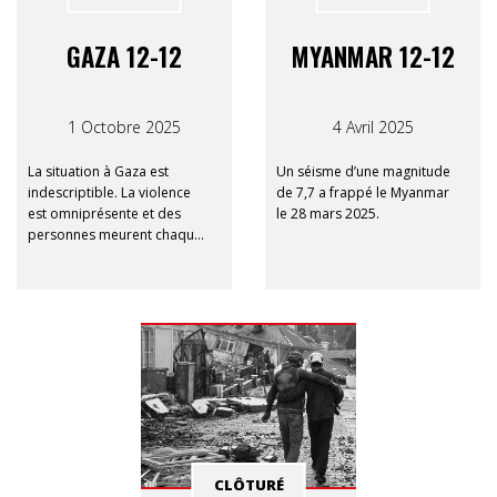
GAZA 12-12
MYANMAR 12-12
1 Octobre 2025
4 Avril 2025
La situation à Gaza est
Un séisme d’une magnitude
indescriptible. La violence
de 7,7 a frappé le Myanmar
est omniprésente et des
le 28 mars 2025.
personnes meurent chaque
jour, d’autres sont
gravement blessées. De
plus, la famine affaiblit
davantage l’entièreté de la
population gazaouie. Les
cinq organisations
membres du Consortium
12-12 – Caritas
International, Handicap
International, Médecins du
Monde, Oxfam Belgique et
CLÔTURÉ
Plan International –