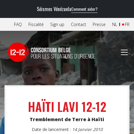
Séismes Vénézuela
Comment aider?
FAQ
Fiscalité
Sign up
Contact
Presse
NL
FR
HAÏTI LAVI 12-12
Tremblement de Terre à Haïti
Date de lancement :
14 Janvier 2010