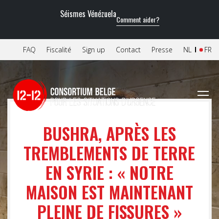
Séismes Vénézuela
Comment aider?
FAQ
Fiscalité
Sign up
Contact
Presse
NL
FR
BUSHRA, APRÈS LES
TREMBLEMENTS DE TERRE
EN SYRIE : « NOTRE
MAISON EST MAINTENANT
PLEINE DE FISSURES »