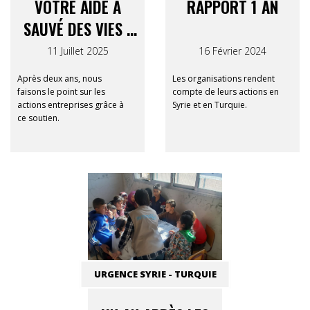
VOTRE AIDE A
RAPPORT 1 AN
SAUVÉ DES VIES :
RAPPORT FINAL
11 Juillet 2025
16 Février 2024
SYRIE-TURQUIE 12-
Après deux ans, nous
Les organisations rendent
12
faisons le point sur les
compte de leurs actions en
actions entreprises grâce à
Syrie et en Turquie.
ce soutien.
URGENCE SYRIE - TURQUIE