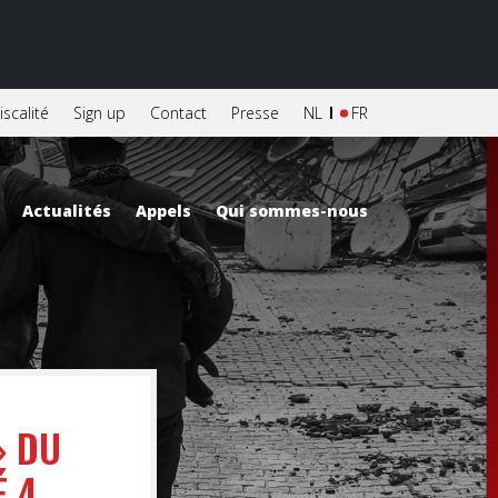
iscalité
Sign up
Contact
Presse
NL
FR
Actualités
Appels
Qui sommes-nous
» DU
É 4