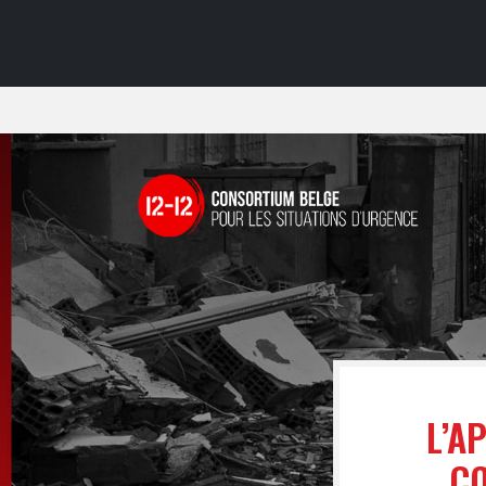
L’A
CO