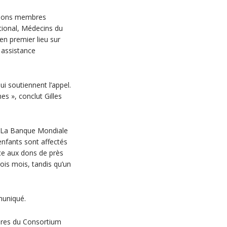
ations membres
tional, Médecins du
n premier lieu sur
, assistance
i soutiennent l’appel.
es », conclut Gilles
e. La Banque Mondiale
enfants sont affectés
nce aux dons de près
ois mois, tandis qu’un
muniqué.
bres du Consortium