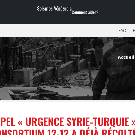
Séismes Vénézuela
Comment aider?
FAQ
F
Accueil
PPEL « URGENCE SYRIE-TURQUIE 
NSORTIUM 12-12 A DÉJÀ RÉCOLT