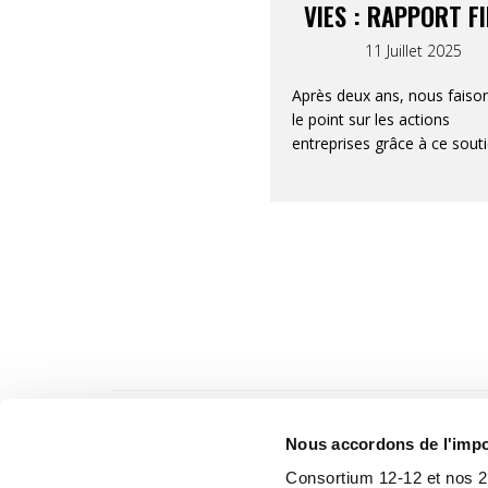
VIES : RAPPORT F
SYRIE-TURQUIE 12
11 Juillet 2025
Après deux ans, nous faiso
le point sur les actions
entreprises grâce à ce souti
Nous accordons de l'impor
Consortium 12-12 et nos 2 p