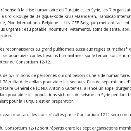
 réponse à la crise humanitaire en Turquie et en Syrie, les 7 organis
l, la Croix-Rouge de Belgique/Rode Kruis Vlaanderen, Handicap Interna
, Plan International Belgique et UNICEF Belgique) mettent l’accent e
plus urgente : eau potable, nourriture, vêtements, soins de santé, abri
ection.
 reconnaissants au grand public mais aussi aux régies et médias* qu
it se poursuivre car les besoins humanitaires sur le terrain sont énorm
ateur du Consortium 12-12.
 de 5,3 millions de personnes qui ont besoin d’une aide humanitair
78 milliard de dollars pour aider les secours. Plus de sept millions d’
crétaire Général de l’ONU, Antonio Guterres, a lancé un appel d’urge
lars pour aider les populations victimes du séisme en Syrie pendant tr
lent pour la Turquie est en préparation.
 nouveau montant des dons récoltés par le Consortium 1212 sera com
u Consortium 12-12 sont répartis entre les sept organisations mem