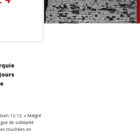
rquie
jours
le
rtium 12-12. « Malgré
gue de solidarité
nes touchées en