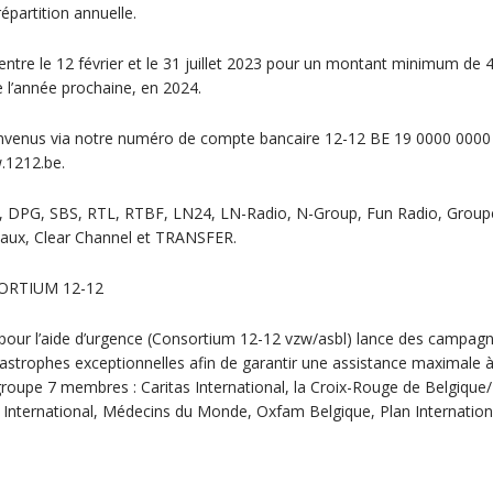
répartition annuelle.
ntre le 12 février et le 31 juillet 2023 pour un montant minimum de 
e l’année prochaine, en 2024.
envenus via notre numéro de compte bancaire 12-12 BE 19 0000 0000
.1212.be.
T, DPG, SBS, RTL, RTBF, LN24, LN-Radio, N-Group, Fun Radio, Group
caux, Clear Channel et TRANSFER.
ORTIUM 12-12
pour l’aide d’urgence (Consortium 12-12 vzw/asbl) lance des campagn
tastrophes exceptionnelles afin de garantir une assistance maximale 
oupe 7 membres : Caritas International, la Croix-Rouge de Belgique
International, Médecins du Monde, Oxfam Belgique, Plan Internation