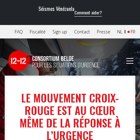
Séismes Vénézuela
Comment aider?
FAQ
Fiscalité
Sign up
Contact
Presse
NL
FR
LE MOUVEMENT CROIX-
ROUGE EST AU CŒUR
MÊME DE LA RÉPONSE À
L’URGENCE