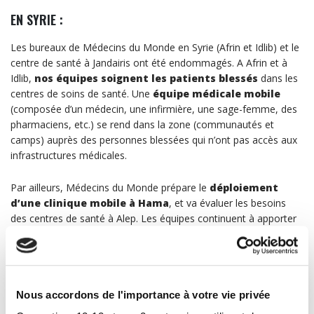
EN SYRIE :
Les bureaux de Médecins du Monde en Syrie (Afrin et Idlib) et le
centre de santé à Jandairis ont été endommagés. A Afrin et à
Idlib,
nos équipes soignent les patients blessés
dans les
centres de soins de santé. Une
équipe médicale mobile
(composée d’un médecin, une infirmière, une sage-femme, des
pharmaciens, etc.) se rend dans la zone (communautés et
camps) auprès des personnes blessées qui n’ont pas accès aux
infrastructures médicales.
Par ailleurs, Médecins du Monde prépare le
déploiement
d’une clinique mobile à Hama
, et va évaluer les besoins
des centres de santé à Alep. Les équipes continuent à apporter
des soins psychologiques aux personnes affectées.
Enfin, à Kobane, Médecins du Monde mobilise une
équipe de
nuit d’urgence
(médecins, infirmiers, pharmaciens, etc.) au
Nous accordons de l'importance à votre vie privée
centre de santé Mishtanauer. L’organisation apporte également
une
aide psychologique aux personnes qui vivent dans