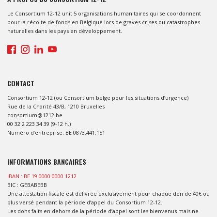
Le Consortium 12-12 unit 5 organisations humanitaires qui se coordonnent
pour la récolte de fonds en Belgique lors de graves crises ou catastrophes
naturelles dans les pays en développement.
CONTACT
Consortium 12-12 (ou Consortium belge pour les situations d’urgence)
Rue de la Charité 43/B, 1210 Bruxelles
consortium@1212.be
00 32 2 223 34 39 (9-12 h.)
Numéro d’entreprise: BE 0873.441.151
INFORMATIONS BANCAIRES
IBAN : BE 19 0000 0000 1212
BIC : GEBABEBB
Une attestation fiscale est délivrée exclusivement pour chaque don de 40€ ou
plus versé pendant la période d’appel du Consortium 12-12.
Les dons faits en dehors de la période d’appel sont les bienvenus mais ne