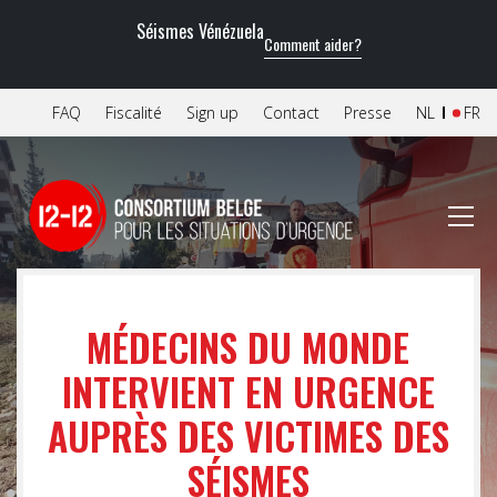
Séismes Vénézuela
Comment aider?
FAQ
Fiscalité
Sign up
Contact
Presse
NL
FR
MÉDECINS DU MONDE
INTERVIENT EN URGENCE
AUPRÈS DES VICTIMES DES
SÉISMES