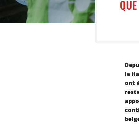
QUE 
Depui
le H
ont 
rest
appo
cont
belg