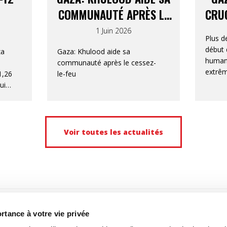
COMMUNAUTÉ APRÈS LE
CRUC
CESSEZ-LE-FEU
1 Juin 2026
Plus d
début 
za
Gaza: Khulood aide sa
humani
communauté après le cessez-
extrêm
1,26
le-feu
en Cis
juin
tion
lus
le.
Voir toutes les actualités
tance à votre vie privée