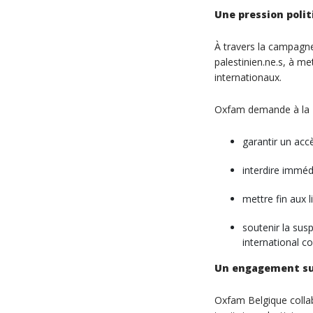
Une pression poli
À travers la campag
palestinien.ne.s, à me
internationaux.
Oxfam demande à la B
garantir un accè
interdire imméd
mettre fin aux l
soutenir la susp
international co
Un engagement su
Oxfam Belgique colla