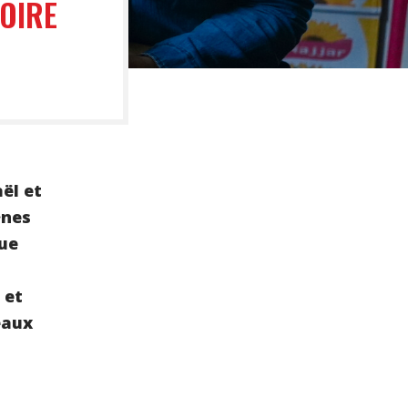
TOIRE
aël et
·nes
que
 et
eaux