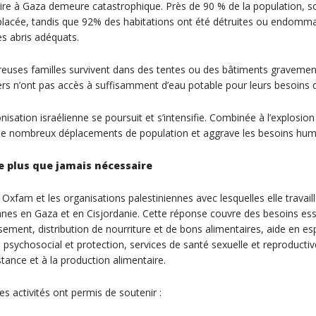
ire à Gaza demeure catastrophique. Près de 90 % de la population, soi
placée, tandis que 92% des habitations ont été détruites ou endomma
es abris adéquats.
reuses familles survivent dans des tentes ou des bâtiments gravem
rs n’ont pas accès à suffisamment d’eau potable pour leurs besoins q
onisation israélienne se poursuit et s’intensifie. Combinée à l’explosion
 de nombreux déplacements de population et aggrave les besoins huma
e plus que jamais nécessaire
Oxfam et les organisations palestiniennes avec lesquelles elle travail
nnes en Gaza et en Cisjordanie. Cette réponse couvre des besoins esse
ssement, distribution de nourriture et de bons alimentaires, aide en es
n psychosocial et protection, services de santé sexuelle et reproductiv
ance et à la production alimentaire.
les activités ont permis de soutenir :