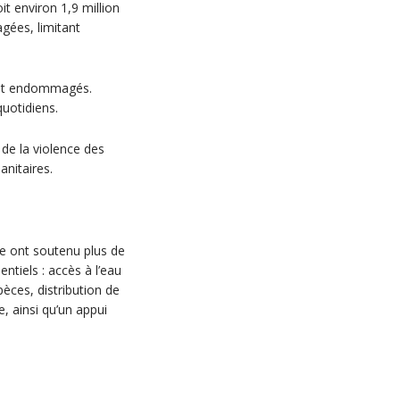
t environ 1,9 million
gées, limitant
ent endommagés.
uotidiens.
 de la violence des
nitaires.
le ont soutenu plus de
ntiels : accès à l’eau
pèces, distribution de
e, ainsi qu’un appui