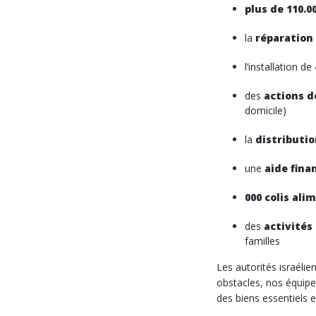
plus de 110.0
la
réparation
l’installation de
des
actions d
domicile)
la
distributio
une
aide fina
000 colis ali
des
activités
familles
Les autorités israélie
obstacles, nos équipes
des biens essentiels e