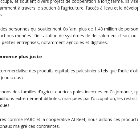
 occupé, et soutient divers projets de coopération à long terme. Ils vis
amment à travers le soutien à l’agriculture, l’accès à l’eau et le dével
s.
 des personnes qui soutiennent Oxfam, plus de 1,48 million de perso
actions menées : l’installation de systèmes de dessalement d’eau, ou
etites entreprises, notamment agricoles et digitales.
mmerce plus juste
mercialise des produits équitables palestiniens tels que l’huile d’oli
 (couscous).
nons des familles d’agriculteur·rices palestinien·nes en Cisjordanie, q
itions extrêmement difficiles, marquées par l’occupation, les restrict
ques.
ires comme PARC et la coopérative Al Reef, nous aidons ces producte
onaux malgré ces contraintes.