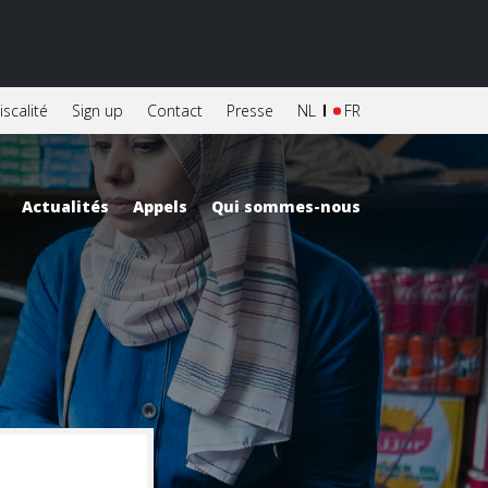
iscalité
Sign up
Contact
Presse
NL
FR
Actualités
Appels
Qui sommes-nous