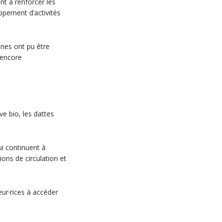
ent à renforcer les
oppement d’activités
nnes ont pu être
 encore
ve bio, les dattes
ui continuent à
ions de circulation et
ur·rices à accéder