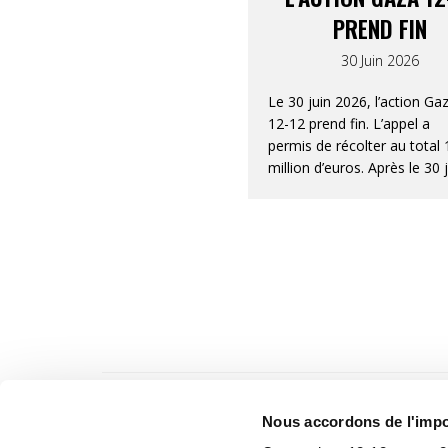
PREND FIN
30 Juin 2026
Le 30 juin 2026, l’action Ga
12-12 prend fin. L’appel a
permis de récolter au total 
million d’euros. Après le 30 
2026, les dons versés à l’ac
Gaza 12-12 ne donneront p
droit à une attestation fisca
Nous accordons de l'impor