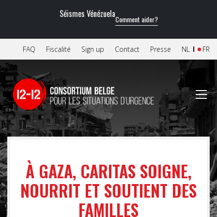
Séismes Vénézuela
Comment aider?
FAQ
Fiscalité
Sign up
Contact
Presse
NL
FR
À GAZA, CARITAS SOIGNE,
NOURRIT ET SOUTIENT DES
FAMILLES