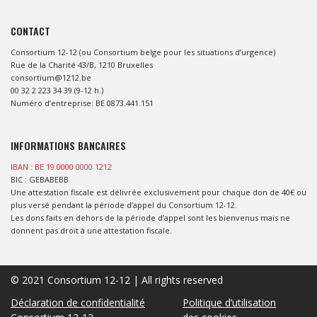
CONTACT
Consortium 12-12 (ou Consortium belge pour les situations d’urgence)
Rue de la Charité 43/B, 1210 Bruxelles
consortium@1212.be
00 32 2 223 34 39 (9-12 h.)
Numéro d’entreprise: BE 0873.441.151
INFORMATIONS BANCAIRES
IBAN : BE 19 0000 0000 1212
BIC : GEBABEBB
Une attestation fiscale est délivrée exclusivement pour chaque don de 40€ ou
plus versé pendant la période d’appel du Consortium 12-12.
Les dons faits en dehors de la période d’appel sont les bienvenus mais ne
donnent pas droit à une attestation fiscale.
© 2021 Consortium 12-12 | All rights reserved
Déclaration de confidentialité
Politique d’utilisation