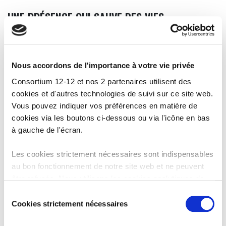
UNE PRÉSENCE QUI SAUVE DES VIES
Plus de 125 collaborateur·rices de Caritas restent actifs à Gaza.
Leur présence quotidienne permet d’apporter une aide digne et
efficace aux personnes les plus vulnérables.
Nous accordons de l'importance à votre vie privée
___
Consortium 12-12 et nos 2 partenaires utilisent des
cookies et d'autres technologies de suivi sur ce site web.
5 organisations, 1 appel.
Vous pouvez indiquer vos préférences en matière de
Faites un don via le numéro de compte du 1212 BE19
cookies via les boutons ci-dessous ou via l'icône en bas
0000 0000 1212 ou directement sur la page de
à gauche de l'écran.
www.1212.be
Les cookies strictement nécessaires sont indispensables
au bon fonctionnement de notre site web et ne peuvent
être refusés. Nous utilisons les cookies analytiques de
ACTUALITÉS ASSOCIÉES
Google Analytics afin d’améliorer notre site web et nos
Sélection
services. Les cookies fonctionnels permettent de
Cookies strictement nécessaires
du
regarder les vidéos intégrées de YouTube et nous
consentement