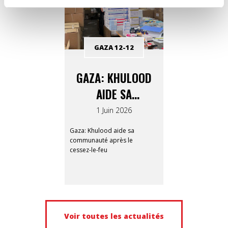
GAZA 12-12
GAZA: KHULOOD
AIDE SA
COMMUNAUTÉ
1 Juin 2026
APRÈS LE CESSEZ-
Gaza: Khulood aide sa
LE-FEU
communauté après le
cessez-le-feu
Voir toutes les actualités